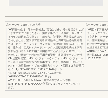
左ページから抽出された内容
右ページから抽出
408商品の色は、印刷の特性上、実物とは多少異なる場合がござ
409室内ドア室
いますのでご了承ください。掲載価格には、消費税、ガラス代
クラシックモダン
（ガラス組込商品を除く）、組立代、取付費、運賃等は含まれ
（定尺材）カーテ
ておりません。室内ドア室内引戸可動間仕切り商品特長規格表
ネル基本図納まり
クローゼットクラシックモダン共通玄関収納戸襖造作材（DS窓
紹介住宅性能表示用
枠）造作材（定尺材）カーテンボックス腰壁漆調収納銘木床有
W23.536.5207
償部品壁パネル基本図納まり図特注対応品お手入れ方法リビン
W3137763776
グ建材のご紹介住宅性能表示用語解説発注書索引ケーシング付
準寸法129.510516
MM居室用出窓／MMシンフォニーウッディ・MMシンフォニー
H31GG3776
マイルド居室用出窓造作材基本寸法／納まり参考図DS窓枠アン
グル付木造用装飾タイプ在来用三方タイプ ※図面はLB型薄壁用
縮尺：1／5E647G1015B105117.511616サッシ
H37.614723.52036.533012.5h：内法基準寸法
40154GG3776D614G1015B−01サッシ
W2023.536.572023.536.57w：内法基準寸法2727窓枠
W3315437761543776GGGG※型番のGはグランドラインをさし
ます。