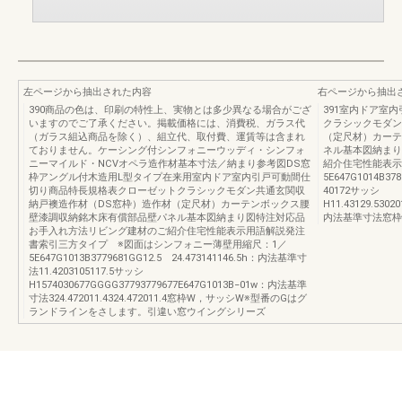
左ページから抽出された内容
右ページから抽出
390商品の色は、印刷の特性上、実物とは多少異なる場合がござ
391室内ドア室
いますのでご了承ください。掲載価格には、消費税、ガラス代
クラシックモダン
（ガラス組込商品を除く）、組立代、取付費、運賃等は含まれ
（定尺材）カーテ
ておりません。ケーシング付シンフォニーウッディ・シンフォ
ネル基本図納まり
ニーマイルド・NCVオペラ造作材基本寸法／納まり参考図DS窓
紹介住宅性能表示
枠アングル付木造用L型タイプ在来用室内ドア室内引戸可動間仕
5E647G1014B37
切り商品特長規格表クローゼットクラシックモダン共通玄関収
40172サッシ
納戸襖造作材（DS窓枠）造作材（定尺材）カーテンボックス腰
H11.43129.5302
壁漆調収納銘木床有償部品壁パネル基本図納まり図特注対応品
内法基準寸法窓枠W， 
お手入れ方法リビング建材のご紹介住宅性能表示用語解説発注
書索引三方タイプ ※図面はシンフォニー薄壁用縮尺：1／
5E647G1013B3779681GG12.5 24.473141146.5h：内法基準寸
法11.4203105117.5サッシ
H1574030677GGGG37793779677E647G1013B−01w：内法基準
寸法324.472011.4324.472011.4窓枠W，サッシW※型番のGはグ
ランドラインをさします。引違い窓ウイングシリーズ