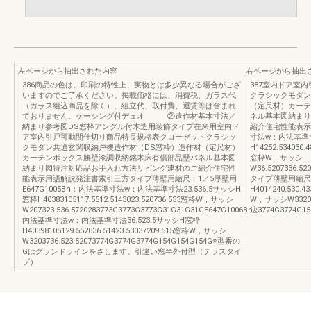
左ページから抽出された内容
右ページから抽出
386商品の色は、印刷の特性上、実物とは多少異なる場合がござ
387室内ドア室
いますのでご了承ください。掲載価格には、消費税、ガラス代
クラシックモダン
（ガラス組込商品を除く）、組立代、取付費、運賃等は含まれ
（定尺材）カーテ
ておりません。ケーシング付デュオ ②造作材基本寸法／
ネル基本図納まり
納まり参考図DS窓枠アングル付木造用装飾タイプ在来用室内ド
紹介住宅性能表示用
ア室内引戸可動間仕切り商品特長規格表クローゼットクラシッ
寸法w：内法基準
クモダン共通玄関収納戸襖造作材（DS窓枠）造作材（定尺材）
H14252.534030.4
カーテンボックス腰壁漆調収納銘木床有償部品壁パネル基本図
窓枠W，サッシ
納まり図特注対応品お手入れ方法リビング建材のご紹介住宅性
W36.5207336.5
能表示用語解説発注書索引三方タイプ薄壁用縮尺：1／5厚壁用
タイプ薄壁用縮尺：1
E647G1005Bh：内法基準寸法w：内法基準寸法23.536.5サッシH
H4014240.530.4
窓枠H40383105117.5512.5143023.520736.533窓枠W，サッシ
W，サッシW3320
W207323.536.5720283773G3773G3773G31G31G31GE647G1006Bh：
法3774G3774G15
内法基準寸法w：内法基準寸法36.523.5サッシH窓枠
H40398105129.552836.51423.53037209.515窓枠W，サッシ
W3203736.523.52073774G3774G3774G154G154G154G※型番の
Gはグランドラインをさします。引違い窓半外付型（テラスタイ
プ）