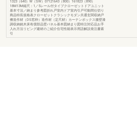
1323（640）W（SW）07121643（800）161823（890）
18M13M縮尺：1／5レール付タイプクローゼットドアユニット
基本寸法／納まり参考図折れ戸室内ドア室内引戸可動間仕切り
商品特長規格表クローゼットクラシックモダン共通玄関収納戸
襖造作材（DS窓枠）造作材（定尺材）カーテンボックス腰壁漆
調収納銘木床有償部品壁パネル基本図納まり図特注対応品お手
入れ方法リビング建材のご紹介住宅性能表示用語解説発注書索
引