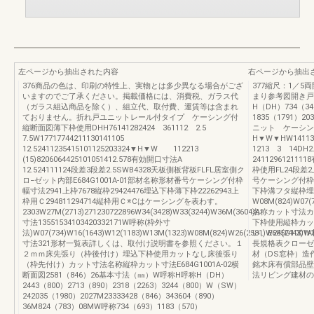
左ページから抽出された内容
右ページから抽出
376商品の色は、印刷の特性上、実物とは多少異なる場合がござ
377縮尺：1／
いますのでご了承ください。掲載価格には、消費税、ガラス代
まり参考図開き戸8
（ガラス組込商品を除く）、組立代、取付費、運賃等は含まれ
H（DH）734（34
ておりません。折れ戸ユニットレール付タイプ ケーシング付
1835（1791）20
縦断面図薄下枠使用DHH76141282424 361112 2.5
ニット ケーシン
7.5W17717744211130141105
H▼W▼HW141130
12.52411235415101125203324▼H▼W 112213
1213 3 14DH
(15)8206064425101051412.578有効開口寸法A
2411296121
12.524111124段差3段差2.5SWB4328天板側板背板FLFL居室側ク
枠使用FL24段差2
ロ−ゼット内部E684G1001A-01部材名称形材番号ケーシング付枠
号ケーシング付枠幅寸法
幅寸法2941上枠7678縦枠29424476埋込下枠薄下枠22262943上
下枠溝フタ縦枠埋
枠用Ｃ294811294714縦枠用Ｃ※Cはケーシングを表わす。
W08M(824)W
2303W27M(2713)271230722896W34(3428)W33(3244)W36M(3604)A
名称カット寸法カ
寸法13551534103420332171W呼称(枠外寸
下枠使用縦枠カッ
法)W07(734)W16(1643)W12(1183)W13M(1323)W08M(824)W26(2581)W24(2443)W1
い。E685G10
寸法321形材一覧表詳しくは、取付け説明書を参照ください。１
長規格表クローゼ
２ｍｍ床先張り（枠後付け）埋込下枠使用カットなし床後張り
材（DS窓枠）造
（枠先付け）カット寸法名称縦枠カット寸法E684G1001A-02横
銘木床有償部品壁
断面図2581（846）26基本寸法（㎜）W呼称H呼称H（DH）
法リビング建材の
2443（800）2713（890）2318（2263）3244（800）W（SW）
242035（1980）2027M23333428（846）343604（890）
36M824（783）08MW呼称734（693）1183（570）