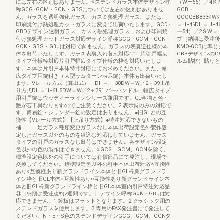
には左右の区別はありません。※ステンドガラス本体デザイン呼
（Wー66）／4Ｋ
称GCG･GCM・GCN・GBSについては左右の区別はありませ
GCB・
ん。ガラスを透明強化ガラス、カスミ熱処理ガラス、または、
GCCGBB833≦W≦9
印刷焼付け熱処理カットガラスに変えて出荷いたします。GCD･
＝H−46DH＝H−
GBDデザイン透明ガラス、カスミ熱処理ガラス、および印刷焼
ー54）／2ＳW＝
付け熱処理カットガラス対応デザイン呼称GCG・GCM・GCN・
プ［納期は受注後
GCK・GBS・GBJは対応できません。ガラスの表裏逆仕様の本
KMO-GCBに準
体を出荷いたします。ガラス表裏入れ替え対応10 片引戸幅広
GBBデザインの
タイプ仕様枠対応片引戸幅広タイプ仕様の枠を対応いたしま
ルム貼材）貼りと
す。本体は片引戸本体特寸対応にてお求めください。また、幅
広タイプ用錠付き（大型サムターン表示錠）本体も出荷いたし
ます。Vレール方式（算出式） DH＝H−38DW＝W／2＋39上吊
り方式DH＝H−61.5DW＝W／2＋391.バーハンドル、幅広タイプ
用引戸錠はウッディーラインシリーズ兼用です。GL金物と色・
艶が若干異なりますのでご注意ください。2.表示錠のみの対応で
す。簡易錠・シリンダー錠の設定はありません。●旧GLとの互
換性【Vレール方式】【上吊り方式】●特注対応できないもの
補 足ガラス種類変更ガラスなし本体出荷設定色外製作設
定したガラス以外のものを組込む対応はしていません。ガラス
タイプの引戸のガラスなし出荷はできません。各デザイン設定
色以外の色の製作はできません。※GCG、GCM、GCNを除く。
標準設定色以外の引手については有償部品にて発注し、現場で
交換してください。標準設定色以外の引手本体出荷対応○互換性
あり○互換性あり新グランドライン本体と旧GL枠新グランドラ
イン枠と旧GL本体○互換性あり○互換性あり新グランドライン本
体と旧GL枠新グランドライン枠と旧GL本体室内引戸特注対応品
③［納期は受注後約2週間です。］デザイン呼称GCK・GBJは対
応できません。1.鏡板はフラットとなります。2.クラシック用の
ステンドガラスを使用します。3.専用のFAX発注書にて発注して
ください。N・E・S色のステンドデザインGCG、GCM、GCNタ