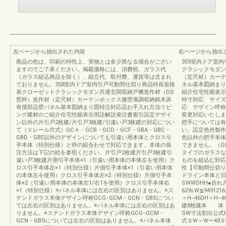
左ページから抽出された内容
右ページから抽出
商品の色は、印刷の特性上、実物とは多少異なる場合がござい
359室内ドア室
ますのでご了承ください。掲載価格には、消費税、ガラス代
クラシックモダン
（ガラス組込商品を除く）、組立代、取付費、運賃等は含まれ
（定尺材）カーテ
ておりません。358室内ドア室内引戸可動間仕切り商品特長規格
ネル基本図納まり
表クローゼットクラシックモダン共通玄関収納戸襖造作材（DS
紹介住宅性能表示
窓枠）造作材（定尺材）カーテンボックス腰壁漆調収納銘木床
特寸対応 サイズ
有償部品壁パネル基本図納まり図特注対応品お手入れ方法リビ
応 デザイン呼称
ング建材のご紹介住宅性能表示用語解説発注書索引設定デザイ
変更対応いたしま
ン以外の片引戸2枚建/片引戸3枚建/引違い戸3枚建の対応につい
把手については有
て（Ｖレール方式）GCＡ・GCB・GCD・GCF・GBA・GBC・
い。設定色外製作
GBD・GBE以外のデザインについても引違い用本体とクロス引
色以外の把手本体
手本体（特別仕様）と枠の組合わせで対応できます。本体の発
できません。（G
注方法は下記の絵を参照ください。片引戸2枚建片引戸3枚建引
タイプのガラスな
違い戸3枚建片側引手本体×1（引違い用本体の本体左を使用）ク
ものを組込む対
ロス引手本体左×1（特別仕様）片側引手本体×1（引違い用本体
性【可動間仕切り
の本体左を使用）クロス引手本体左×2（特別仕様）片側引手本
ドライン本体と旧
体×2（引違い用本体の本体左1/右1を使用）クロス引手本体右
SWWDHH●折れ
×1（特別仕様）※パネル本体には左右の区別はありません。※ス
629≦W≦949121
テンドガラス本体デザイン呼称GCG･GCM・GCN・GBSについ
＝H−46DH＝H−
ては左右の区別はありません。※パネル本体には左右の区別はあ
建8枚建本 体
りません。※ステンドガラス本体デザイン呼称GCG･GCM・
SW寸法割出公式
GCN・GBSについては左右の区別はありません。※パネル本体
式ＳW＝Wー48Ｓ