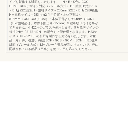
イプを製作する対応をいたします。 N・E・S色のGCG・
GCM・GCNデザイン対応（Vレール方式）111.鏡板H寸法2137
＜DH≦2220鏡板H＝規格サイズ＋200mm2220＜DH≦2280鏡板
H＝規格サイズ＋283mm2.引手位置・本体下部より
815mm（GCF,GCG,GCM）・本体下部より930mm（GCN）
（H20規格品は、本体下部より915mm）3.錠を取り付ける事が
できません。4.H20用のガラスを使用します。5.対象デザインの
特寸DHが「2137＜DH」の場合も上記仕様となります。H23サ
イズ（DH＝2280）の引戸を製作する対応をいたします。対象
品：片引戸、引違い2枚建GCF・GCG・GCM・GCN H23引戸
対応（Vレール方式）12※ブレーキ部品が異なりますので、枠に
同梱されている部品（吊車）を使って吊り込んでください。