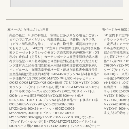
左ページから抽出された内容
右ページから抽出
商品の色は、印刷の特性上、実物とは多少異なる場合がござい
341室内ドア室
ますのでご了承ください。掲載価格には、消費税、ガラス代
クラシックモダン
（ガラス組込商品を除く）、組立代、取付費、運賃等は含まれ
（定尺材）カーテ
ておりません。340室内ドア室内引戸可動間仕切り商品特長規格
ネル基本図納まり
表クローゼットクラシックモダン共通玄関収納戸襖造作材（DS
紹介住宅性能表示
窓枠）造作材（定尺材）カーテンボックス腰壁漆調収納銘木床
まり図P.78サイ
有償部品壁パネル基本図納まり図特注対応品お手入れ方法リビ
格Y-12扉0908Z-
ング建材のご紹介住宅性能表示用語解説発注書索引漆調収納リ
C0908-MYZZ×4¥
ビングルーム・玄関②辛子価格一覧・部材別規格表全機種受注
ター17(サイドパネル
生産品納期は受注後約3週間1820544594プランNo.部材名商品コ
ル0008(ベース用)
ード価格Y-10扉0905Z-0905-MYZX×4¥42,500×4キャビネット
ール用)Z-W0008
0905Z-C0905-MYZZ×4¥25,000×4敷板17Z-S1700-MYZZ¥10,000
¥441,900K1_L0
カウンター17(サイドパネルあり用)Z-K1700A-MYZX¥33,500サイ
名商品コード価格Y-15
ドパネル0005(ベース用)Z-B0005-MYZX¥26,700サイドパネル
ネット0908Z-C090
0005(ウォール用)Z-W0005-MYZX¥25,300セット価格
MYZZ¥15,400
¥365,500K1_L047_1137プランNo.部材名商品コード価格Y-11扉
MYZX¥51,000サ
0905Z-0905-MYZX×2¥42,500×2扉0908Z-0908-
MYZX¥42,900
MYZX×2¥46,500×2キャビネット0905Z-C0905-
MYZX¥41,500セ
MYZZ×2¥25,000×2キャビネット0908Z-C0908-
注文方法①②キャビ
MYZZ×2¥32,000×2敷板17Z-S1700-MYZZ¥10,000カウンター
17(サイドパネルあり用)Z-K1700A-MYZX¥33,500サイドパネル
0008(ベース用)Z-B0008-MYZX¥42,900サイドパネル0005(ウォー