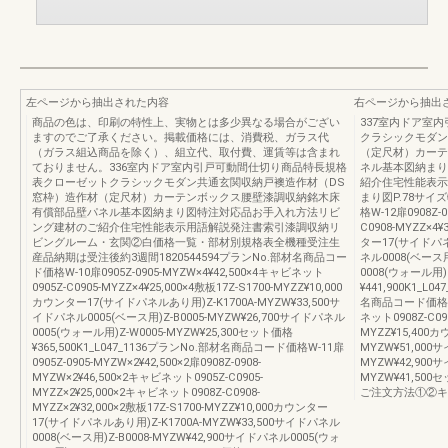
左ページから抽出された内容
右ページから抽出
商品の色は、印刷の特性上、実物とは多少異なる場合がござい
337室内ドア室
ますのでご了承ください。掲載価格には、消費税、ガラス代
クラシックモダン
（ガラス組込商品を除く）、組立代、取付費、運賃等は含まれ
（定尺材）カーテ
ておりません。336室内ドア室内引戸可動間仕切り商品特長規格
ネル基本図納まり
表クローゼットクラシックモダン共通玄関収納戸襖造作材（DS
紹介住宅性能表示
窓枠）造作材（定尺材）カーテンボックス腰壁漆調収納銘木床
まり図P.78サイ
有償部品壁パネル基本図納まり図特注対応品お手入れ方法リビ
格W-12扉0908Z-
ング建材のご紹介住宅性能表示用語解説発注書索引漆調収納リ
C0908-MYZZ×4¥
ビングルーム・玄関②白価格一覧・部材別規格表全機種受注生
ター17(サイドパネル
産品納期は受注後約3週間1820544594プランNo.部材名商品コー
ネル0008(ベース用
ド価格W-10扉0905Z-0905-MYZW×4¥42,500×4キャビネット
0008(ウォール用)
0905Z-C0905-MYZZ×4¥25,000×4敷板17Z-S1700-MYZZ¥10,000
¥441,900K1_L0
カウンター17(サイドパネルあり用)Z-K1700A-MYZW¥33,500サ
名商品コード価格W-1
イドパネル0005(ベース用)Z-B0005-MYZW¥26,700サイドパネル
ネット0908Z-C090
0005(ウォール用)Z-W0005-MYZW¥25,300セット価格
MYZZ¥15,400
¥365,500K1_L047_1136プランNo.部材名商品コード価格W-11扉
MYZW¥51,000
0905Z-0905-MYZW×2¥42,500×2扉0908Z-0908-
MYZW¥42,900
MYZW×2¥46,500×2キャビネット0905Z-C0905-
MYZW¥41,500セ
MYZZ×2¥25,000×2キャビネット0908Z-C0908-
ご注文方法①②キャ
MYZZ×2¥32,000×2敷板17Z-S1700-MYZZ¥10,000カウンター
17(サイドパネルあり用)Z-K1700A-MYZW¥33,500サイドパネル
0008(ベース用)Z-B0008-MYZW¥42,900サイドパネル0005(ウォ