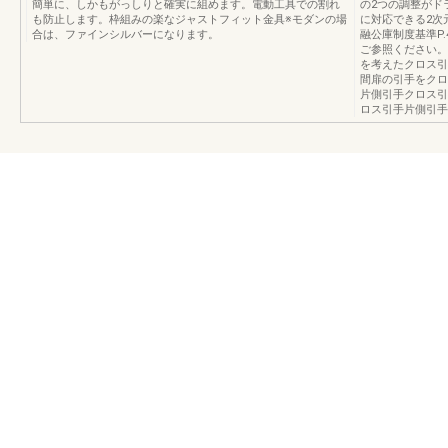
簡単に、しかもがっしりと確実に組めます。電動工具での割れ
の2つの調整がド
も防止します。枠組みの楽なジャストフィット金具※モダンの場
に対応できる2次
合は、ファインシルバーになります。
融公庫制度基準P
ご参照ください。
を考えたクロス引
間扉の引手をクロ
片側引手クロス引
ロス引手片側引手