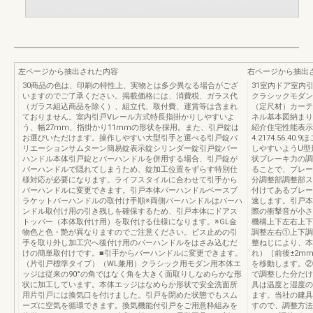
左ページから抽出された内容
右ページから抽出
30商品の色は、印刷の特性上、実物とは多少異なる場合がござ
31室内ドア室内
いますのでご了承ください。掲載価格には、消費税、ガラス代
クラシックモダン
（ガラス組込商品を除く）、組立代、取付費、運賃等は含まれ
（定尺材）カーテ
ておりません。室内引戸Vレール方式特長指掛かりしやすいよ
ネル基本図納まり
う、幅27mm、指掛かり11mmの形状を採用。また、引戸錠は
紹介住宅性能表示
お選びいただけます。操作しやすい大型引手と選べる引戸錠バ
4.2174.56.
リエーションサムターン簡易錠表示錠シリンダー錠引戸錠バー
しやすいようU型
ハンドル本体引戸錠とバーハンドルを併用する場合、引戸錠が
状ブレーキ力の調
バーハンドルで隠れてしまうため、錠加工位置をずらす特別仕
ることで、ブレー
様対応が必要になります。ライフスタイルに合わせて引手から
分調整部調整部ス
バーハンドルに変更できます。引戸本体バーハンドルベースブ
付けてあるブレー
ラケットバーハンドルの取付け手順※両側バーハンドルはバーハ
速します。引戸本
ンドル取付け用の引き残しを確保するため、引戸本体にドアス
際の衝撃音が小さ
トッパー（本体取付け用）を取付ける仕様になります。※GL金
機構上下左右上下
物色と色・艶が異なりますのでご注意ください。ビス止めの引
調整左右①上下調
手を取り外し加工穴へ後付け用のバーハンドルをはさみ込むだ
整ねじにより、本
けの簡単取付けです。■引手からバーハンドルに変更できます。
れ）［前後±2m
（片引戸標準タイプ）（WL兼用）クラシック用モダン用本体エ
を移動します。②
ッジは従来の90°の角ではなく角を大きく面取りしなめらかな形
で調整した分だけ
状に加工しています。本体エッジはなめらか形状で安全洗面所
具は温度と湿度の
用片引戸には換気口を付けました。引戸を閉めた状態でもスム
ます。当社の建具
ーズに空気を循環できます。換気機能付引戸をご用意枠組みを
すので、調整方法