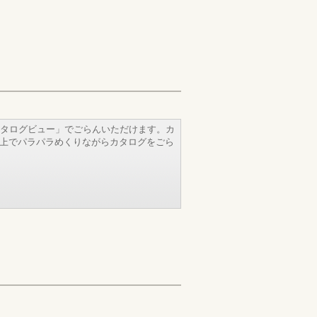
タログビュー」でごらんいただけます。カ
b上でパラパラめくりながらカタログをごら