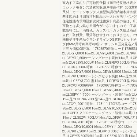
室内ドア室内引戸可動間仕切り商品特長規格表ク
ラシックモダン共通玄関収納戸襖造作材（DS窓
尺材）カーテンボックス腰壁漆調収納銘木床有償
基本図納まり図特注対応品お手入れ方法リビング
住宅性能表示用語解説発注書索引商品の色は、印
実物とは多少異なる場合がございますのでご了承
載価格には、消費税、ガラス代（ガラス組込商品
立代、取付費、運賃等は含まれておりません。29
機種受注生産品グランドラインDS窓枠JカットM
グ付MM用呼称高呼称幅178サッシＨ区分見込／
ド三方価格05呼称 17805570呼称コード17805
□LGEK¥7,800116㎜□LGEM¥8,600132㎜□LGEN¥9
□LGEP¥10,600ケーシングセット装飾14㎜足□LGEY
㎜足□LGEZ¥3,600L型14㎜足□LGFB¥3,600L型19
□LGFC¥3,60007呼称 17807770呼称コード17
98㎜□LGEK¥7,900116㎜□LGEM¥8,800132㎜□LGE
□LGEP¥11,100ケーシングセット装飾14㎜足□LGEY
㎜足□LGEZ¥3,700L型14㎜足□LGFB¥3,700L型19
□LGFC¥3,70009呼称 17809970呼称コード17
98㎜□LGEK¥8,600116㎜□LGEM¥9,400132㎜□LGEN
㎜□LGEP¥11,700ケーシングセット装飾14㎜足□LG
19㎜足□LGEZ¥4,200L型14㎜足□LGFB¥4,200L型
□LGFC¥4,20011呼称 178111,170呼称コード1
98㎜□LGEK¥9,500116㎜□LGEM¥10,500132㎜□LGE
㎜□LGEP¥12,900ケーシングセット装飾14㎜足□LG
19㎜足□LGEZ¥4,700L型14㎜足□LGFB¥4,700L型
□LGFC¥4,70013呼称 178131,370呼称コード1
98㎜□LGEK¥10,000116㎜□LGEM¥11,000132㎜
□LGEN¥12,200146㎜□LGEP¥13,600ケーシン
足□LGEY¥5,300装飾19㎜足□LGEZ¥5,300L型14㎜