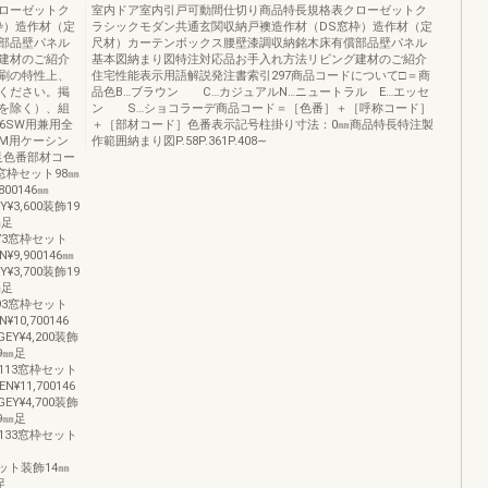
ローゼットク
室内ドア室内引戸可動間仕切り商品特長規格表クローゼットク
枠）造作材（定
ラシックモダン共通玄関収納戸襖造作材（DS窓枠）造作材（定
部品壁パネル
尺材）カーテンボックス腰壁漆調収納銘木床有償部品壁パネル
建材のご紹介
基本図納まり図特注対応品お手入れ方法リビング建材のご紹介
刷の特性上、
住宅性能表示用語解説発注書索引297商品コードについて□＝商
ください。掲
品色B…ブラウン C…カジュアルN…ニュートラル E…エッセ
を除く）、組
ン S…ショコラーデ商品コード＝［色番］＋［呼称コード］
6SW用兼用全
＋［部材コード］色番表示記号柱掛り寸法：0㎜商品特長特注製
M用ケーシン
作範囲納まり図P.58P.361P.408∼
足色番部材コー
3窓枠セット98㎜
,800146㎜
¥3,600装飾19
㎜足
8073窓枠セット
N¥9,900146㎜
¥3,700装飾19
㎜足
8093窓枠セット
¥10,700146
EY¥4,200装飾
19㎜足
78113窓枠セット
N¥11,700146
EY¥4,700装飾
19㎜足
78133窓枠セット
グセット装飾14㎜
足