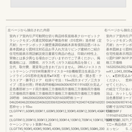
左ページから抽出された内容
右ページから抽出
室内ドア室内引戸可動間仕切り商品特長規格表クローゼットク
室内ドア室内引戸
ラシックモダン共通玄関収納戸襖造作材（DS窓枠）造作材（定
ラシックモダン共
尺材）カーテンボックス腰壁漆調収納銘木床有償部品壁パネル
尺材）カーテンボ
基本図納まり図特注対応品お手入れ方法リビング建材のご紹介
基本図納まり図特
住宅性能表示用語解説発注書索引商品の色は、印刷の特性上、
住宅性能表示用語
実物とは多少異なる場合がございますのでご了承ください。掲
り図P.58P.36
載価格には、消費税、ガラス代（ガラス組込商品を除く）、組
格三方価格
立代、取付費、運賃等は含まれておりません。280Jジャストカ
16520256202,070̶̶16
ットケーシング付SW用兼用マイスターⅡ全機種受注生産品グラ
㎜K1_L043_
ンドラインDS窓枠北海道用●FIX窓・すべり出し窓・開き窓・テ
い。●窓枠見込み
ラスドア・勝手口ドア 柱掛り寸法：15㎜四方タイプ／三方タ
ください。 窓枠
イプ（窓台付用）呼称高呼称幅046060069074119160区分見込／
せてください。 
足色番部材コード四方価格三方価格四方価格三方価格四方価格
の組立て穴があい
三方価格四方価格三方価格四方価格三方価格四方価格三方価格
法は、カットしな
20呼称 0462006020069200742016020呼称コード
法色番部材コード04
046204046203060204060203069204069203074204074203̶̶160203
046060069074142
窓枠セット93㎜
切断寸法5927328
□LGFP¥11,600¥9,000¥11,600¥9,000¥12,300¥9,400¥12,300¥9,400̶̶¥11,600107
呼称コード
㎜
119160165256142
□LGFR¥13,200¥10,300¥13,200¥10,300¥14,100¥10,700¥14,100¥10,700̶̶¥13,500
切断寸法1,3271,7
ケーシングセット装飾14㎜足
て□＝商品色B…
□LGFT¥5,900¥5,400¥5,900¥5,400¥6,500¥5,500¥6,500¥5,500̶̶¥6,200
エッセン S…