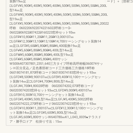
装飾19㎜足
ード］＋［部材コ
□LGFV¥5,900¥5,400¥5,900¥5,400¥6,500¥5,500¥6,500¥5,500̶̶¥6,200L
型14㎜足
□LGFW¥5,900¥5,400¥5,900¥5,400¥6,500¥5,500¥6,500¥5,500̶̶¥6,200L
型19㎜足
□LGFX¥5,900¥5,400¥5,900¥5,400¥6,500¥5,500¥6,500¥5,500̶̶¥6,20022
呼称 06022069220742216022呼称コード̶̶
060223̶̶069223̶̶074223̶̶160223窓枠セット93㎜
□LGFP̶̶¥10,800̶̶¥11,200̶̶¥11,200̶̶¥13,000107㎜
□LGFR̶̶¥12,300̶̶¥13,100̶̶¥13,100̶̶¥14,700ケーシングセット装飾14
㎜足□LGFT̶̶¥5,600̶̶¥5,800̶̶¥5,800̶̶¥6,400装飾19㎜足
□LGFV̶̶¥5,600̶̶¥5,800̶̶¥5,800̶̶¥6,400L型14㎜足
□LGFW̶̶¥5,600̶̶¥5,800̶̶¥5,800̶̶¥6,400L型19㎜足
□LGFX̶̶¥5,600̶̶¥5,800̶̶¥5,800̶̶¥6,400サッシ
W5006407307801,2351,640三方タイプ呼称高呼称幅060074サッ
シＨ区分見込／足色番部材コード三方価格三方価格18呼称
06018074181,870呼称コード060183074183窓枠セット93㎜
□LGFD¥8,500¥8,900107㎜□LGFE¥9,400¥10,100ケーシングセッ
ト装飾14㎜足□LGFG¥4,700¥4,800L型14㎜足
□LGFJ¥4,700¥4,80020呼称 06020074202,070呼称コード
060203074203窓枠セット93㎜□LGFD¥9,000¥9,400107㎜
□LGFE¥10,300¥10,700ケーシングセット装飾14㎜足
□LGFG¥5,400¥5,500L型14㎜足□LGFJ¥5,400¥5,50022呼称
06022074222,270呼称コード060223074223窓枠セット93㎜
□LGFD¥10,800¥11,200107㎜□LGFE¥12,300¥13,100ケーシングセ
ット装飾14㎜足□LGFG¥5,600¥5,800L型14㎜足
□LGFJ¥5,600¥5,800サッシW640780㎜K1_L043_0039●テラスド
ア・勝手口ドア 柱掛り寸法：15㎜