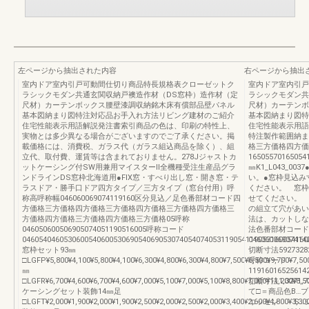
左ページから抽出された内容
右ページから抽出
室内ドア室内引戸可動間仕切り商品特長規格表クローゼットク
室内ドア室内引戸
ラシックモダン共通玄関収納戸襖造作材（DS窓枠）造作材（定
ラシックモダン共
尺材）カーテンボックス腰壁漆調収納銘木床有償部品壁パネル
尺材）カーテンボ
基本図納まり図特注対応品お手入れ方法リビング建材のご紹介
基本図納まり図特
住宅性能表示用語解説発注書索引商品の色は、印刷の特性上、
住宅性能表示用語
実物とは多少異なる場合がございますのでご了承ください。掲
特注製作範囲納まり図
載価格には、消費税、ガラス代（ガラス組込商品を除く）、組
格三方価格四方価
立代、取付費、運賃等は含まれておりません。278Jジャストカ
1650557016505416
ットケーシング付SW用兼用マイスターⅡ全機種受注生産品グラ
㎜K1_L043_
ンドラインDS窓枠北海道用●FIX窓・すべり出し窓・開き窓・テ
い。●窓枠見込み
ラスドア・勝手口ドア四方タイプ／三方タイプ（窓台付用）呼
ください。 窓枠
称高呼称幅046060069074119160区分見込／足色番部材コード四
せてください。 
方価格三方価格四方価格三方価格四方価格三方価格四方価格三
の組立て穴があい
方価格四方価格三方価格四方価格三方価格05呼称
法は、カットしな
046050600506905074051190516005呼称コード
法色番部材コード04
046054046053060054060053069054069053074054074053119054119053160054160
046060069074142
窓枠セット93㎜
切断寸法5927328
□LGFP¥5,800¥4,100¥5,800¥4,100¥6,300¥4,800¥6,300¥4,800¥7,500¥6,500¥9,700¥7,50
呼称コード
㎜
119160165256142
□LGFR¥6,700¥4,600¥6,700¥4,600¥7,000¥5,100¥7,000¥5,100¥8,800¥7,000¥11,200¥8,5
切断寸法1,3271,7
ケーシングセット装飾14㎜足
て□＝商品色B…
□LGFT¥2,000¥1,900¥2,000¥1,900¥2,500¥2,000¥2,500¥2,000¥3,400¥2,600¥4,800¥3,30
エッセン S…