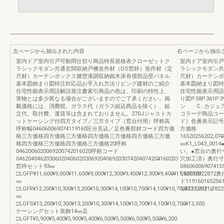
左ページから抽出された内容
右ページから抽出
室内ドア室内引戸可動間仕切り商品特長規格表クローゼットク
室内ドア室内引戸
ラシックモダン共通玄関収納戸襖造作材（DS窓枠）造作材（定
ラシックモダン共
尺材）カーテンボックス腰壁漆調収納銘木床有償部品壁パネル
尺材）カーテンボ
基本図納まり図特注対応品お手入れ方法リビング建材のご紹介
基本図納まり図特
住宅性能表示用語解説発注書索引商品の色は、印刷の特性上、
住宅性能表示用語
実物とは多少異なる場合がございますのでご了承ください。掲
り図P.58P.36
載価格には、消費税、ガラス代（ガラス組込商品を除く）、組
ン C…カジュア
立代、取付費、運賃等は含まれておりません。270Jジャストカ
コラーデ商品コー
ットケーシング付四方タイプ／三方タイプ（窓台付用）呼称高
ド］色番表示記号
呼称幅046060069074119160区分見込／足色番部材コード四方価
方価格
格三方価格四方価格三方価格四方価格三方価格四方価格三方価
16520256202,070̶̶16
格四方価格三方価格四方価格三方価格20呼称
㎜K1_L043_
0462006020069200742016020呼称コード
い。●窓台の奥行
046204046203060204060203069204069203074204074203̶̶160203
穴加工済）奥行寸法
窓枠セット93㎜
04606006907415
□LGFP¥11,600¥9,000¥11,600¥9,000¥12,300¥9,400¥12,300¥9,400̶̶¥11,600107
59273282287
㎜
ド119160165256
□LGFR¥13,200¥10,300¥13,200¥10,300¥14,100¥10,700¥14,100¥10,700̶̶¥13,500116
1,3271,7321,782
㎜
□LGFS¥13,200¥10,300¥13,200¥10,300¥14,100¥10,700¥14,100¥10,700̶̶¥13,500
ケーシングセット装飾14㎜足
□LGFT¥5,900¥5,400¥5,900¥5,400¥6,500¥5,500¥6,500¥5,500̶̶¥6,200