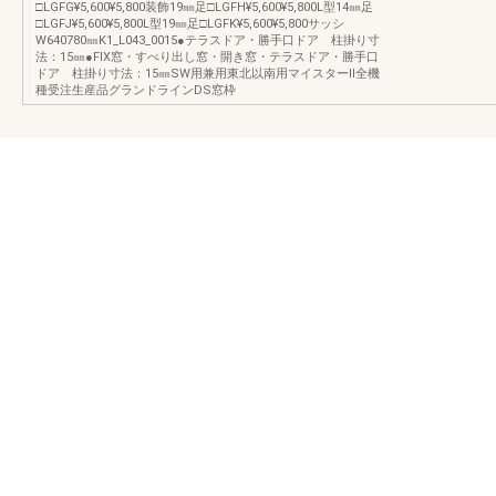
□LGFG¥5,600¥5,800装飾19㎜足□LGFH¥5,600¥5,800L型14㎜足
□LGFJ¥5,600¥5,800L型19㎜足□LGFK¥5,600¥5,800サッシ
W640780㎜K1_L043_0015●テラスドア・勝手口ドア 柱掛り寸
法：15㎜●FIX窓・すべり出し窓・開き窓・テラスドア・勝手口
ドア 柱掛り寸法：15㎜SW用兼用東北以南用マイスターⅡ全機
種受注生産品グランドラインDS窓枠