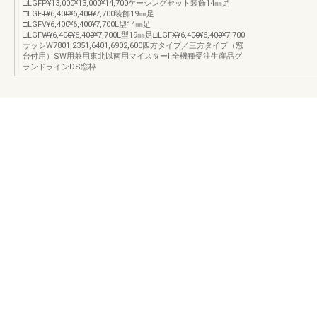
□LGFP̶̶¥13,000̶̶¥13,000̶̶¥14,700ケーシングセット装飾14㎜足
□LGFT̶̶¥6,400̶̶¥6,400̶̶¥7,700装飾19㎜足
□LGFV̶̶¥6,400̶̶¥6,400̶̶¥7,700L型14㎜足
□LGFW̶̶¥6,400̶̶¥6,400̶̶¥7,700L型19㎜足□LGFX̶̶¥6,400̶̶¥6,400̶̶¥7,700
サッシW7801,2351,6401,6902,600四方タイプ／三方タイプ（窓
台付用）SW用兼用東北以南用マイスターⅡ全機種受注生産品グ
ランドラインDS窓枠