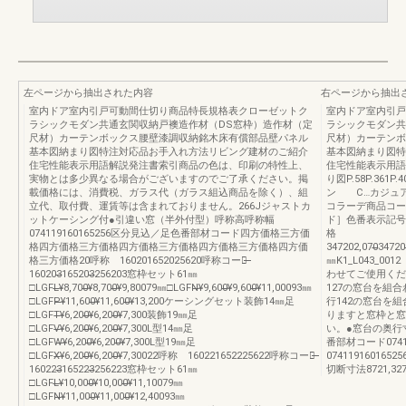
左ページから抽出された内容
右ページから抽出
室内ドア室内引戸可動間仕切り商品特長規格表クローゼットク
室内ドア室内引戸
ラシックモダン共通玄関収納戸襖造作材（DS窓枠）造作材（定
ラシックモダン共
尺材）カーテンボックス腰壁漆調収納銘木床有償部品壁パネル
尺材）カーテンボ
基本図納まり図特注対応品お手入れ方法リビング建材のご紹介
基本図納まり図特
住宅性能表示用語解説発注書索引商品の色は、印刷の特性上、
住宅性能表示用語
実物とは多少異なる場合がございますのでご了承ください。掲
り図P.58P.36
載価格には、消費税、ガラス代（ガラス組込商品を除く）、組
ン C…カジュア
立代、取付費、運賃等は含まれておりません。266Jジャストカ
コラーデ商品コー
ットケーシング付●引違い窓（半外付型）呼称高呼称幅
ド］色番表示記号
074119160165256区分見込／足色番部材コード四方価格三方価
格
格四方価格三方価格四方価格三方価格四方価格三方価格四方価
347202,070̶̶347203̶̶
格三方価格20呼称 160201652025620呼称コード̶̶
㎜K1_L043_
160203̶̶165203̶̶256203窓枠セット61㎜
わせてご使用くだ
□LGFL̶̶¥8,700̶̶¥8,700̶̶¥9,80079㎜□LGFN̶̶¥9,600̶̶¥9,600̶̶¥11,00093㎜
127の窓台を組
□LGFP̶̶¥11,600̶̶¥11,600̶̶¥13,200ケーシングセット装飾14㎜足
行142の窓台を
□LGFT̶̶¥6,200̶̶¥6,200̶̶¥7,300装飾19㎜足
りますと窓枠と窓
□LGFV̶̶¥6,200̶̶¥6,200̶̶¥7,300L型14㎜足
い。●窓台の奥行
□LGFW̶̶¥6,200̶̶¥6,200̶̶¥7,300L型19㎜足
番部材コード07411
□LGFX̶̶¥6,200̶̶¥6,200̶̶¥7,30022呼称 160221652225622呼称コード̶̶
074119160165256
160223̶̶165223̶̶256223窓枠セット61㎜
切断寸法8721,3271,
□LGFL̶̶¥10,000̶̶¥10,000̶̶¥11,10079㎜
□LGFN̶̶¥11,000̶̶¥11,000̶̶¥12,40093㎜