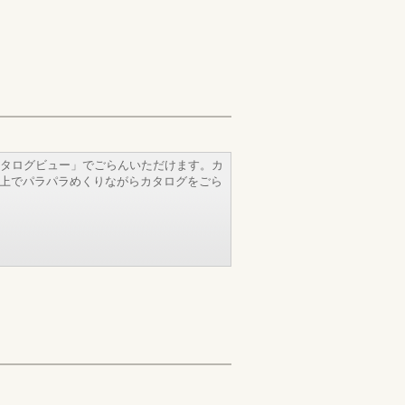
タログビュー」でごらんいただけます。カ
b上でパラパラめくりながらカタログをごら