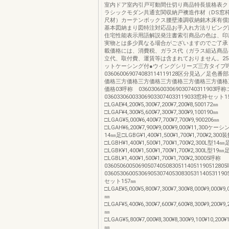
室内ドア室内引戸可動間仕切り商品特長規格表ク
ラシックモダン共通玄関収納戸襖造作材（DS窓
尺材）カーテンボックス腰壁漆調収納銘木床有償
基本図納まり図特注対応品お手入れ方法リビング
住宅性能表示用語解説発注書索引商品の色は、印
実物とは多少異なる場合がございますのでご了承
載価格には、消費税、ガラス代（ガラス組込商品
立代、取付費、運賃等は含まれておりません。25
ットケーシング付●ウイングシリーズ三方タイプ
036060069074083114119128区分見込／足
価格三方価格三方価格三方価格三方価格三方価格
価格03呼称 0360306003069030740311903呼
036033060033069033074033119033窓枠セット1
□LGAE¥4,200¥5,300¥7,200¥7,200¥8,500172㎜
□LGAF¥4,300¥5,600¥7,300¥7,300¥9,100190㎜
□LGAG¥5,000¥6,400¥7,700¥7,700¥9,900206㎜
□LGAH¥6,200¥7,900¥9,000¥9,000¥11,30
14㎜足□LGBG¥1,400¥1,500¥1,700¥1,700¥2,30
□LGBH¥1,400¥1,500¥1,700¥1,700¥2,300L型14㎜
□LGBK¥1,400¥1,500¥1,700¥1,700¥2,300L型19㎜
□LGBL¥1,400¥1,500¥1,700¥1,700¥2,30005呼称
0360506005069050740508305114051190512
036053060053069053074053083053114053119
セット157㎜
□LGAE¥5,000¥5,800¥7,300¥7,300¥8,000¥9,000¥9,
㎜
□LGAF¥5,400¥6,300¥7,600¥7,600¥8,300¥9,200¥9,
㎜
□LGAG¥5,800¥7,000¥8,300¥8,300¥9,100¥10,200¥
㎜