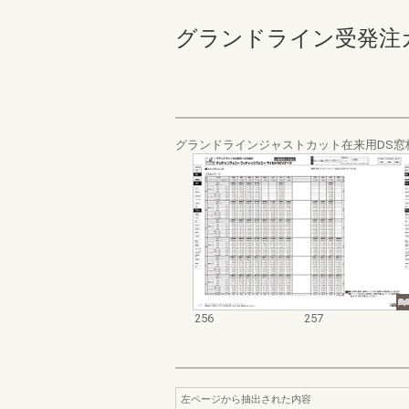
グランドライン受発注カタログ
グランドラインジャストカット在来用DS窓
256
257
左ページから抽出された内容