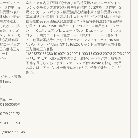
ローゼットク
室内ドア室内引戸可動間仕切り商品特長規格表クローゼットク
枠）造作材（定
ラシックモダン共通玄関収納戸襖造作材（DS窓枠）造作材（定
部品壁パネル
尺材）カーテンボックス腰壁漆調収納銘木床有償部品壁パネル
建材のご紹介
基本図納まり図特注対応品お手入れ方法リビング建材のご紹介
刷の特性上、
住宅性能表示用語解説発注書索引257商品特長特注製作範囲納ま
ください。掲
り図P.58P.361P.390∼商品コードについて□＝商品色B…ブラウ
を除く）、組
ン C…カジュアルN…ニュートラル E…エッセン S…ショ
6Jジャストカ
コラーデ商品コード＝［色番］＋［呼称コード］＋［部材コー
呼称高呼称幅
ド］色番表示記号柱掛り寸法デュオ・シンフォニー：−46.5㎜、
色番部材コード三方
NCVオペラ：−47.5㎜133160165256サッシＨ三方価格三方価格
三方価格三方
三方価格三方価格
称コード
16503370165033¥10,000¥10,200¥11,400¥13,000¥3,200¥3,200¥3,200¥3,200
57㎜
㎜K1_L043_0007注●三方枠の場合、窓枠ケーシング共、縦枠の
下部を長くしてあります。●ケーシング付206mm窓枠をご使用
の場合は、テーブル板を壁厚にあわせて、特注で発注してくだ
さい。
0ケーシングセット装飾
0装飾19㎜足
足
足
805呼称コード
053128053窓枠
000¥9,700172
200¥9,900190
10,200¥11,100206