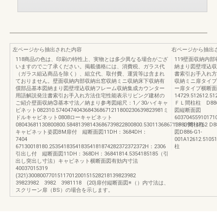
左ページから抽出された内容
右ページから抽出
118商品の色は、印刷の特性上、実物とは多少異なる場合がござ
119壁面収納内
いますのでご了承ください。掲載価格には、消費税、ガラス代
納まり図壁埋込収
（ガラス組込商品を除く）、組立代、取付費、運賃等は含まれ
書索引お手入れ方
ておりません。壁面収納内部収納出窓収納ミニ収納床下収納有
収納ミニ扉タイプ
償部品基本図納まり図壁埋込収納フレーム収納集成カウンター
ー扉タイプ横断面
用語解説発注書索引お手入れ方法住宅性能表示リビング建材の
14729.512612.5
ご紹介壁面収納③基本寸法／納まり参考図縮尺：1／30ハイキャ
ＦＬ間柱柱 D88
ビネット082310.5740474043684368671211800230639823981ミ
図縦断面図
ドルキャビネット0808ローキャビネット
60370455910171
08043681130800800.58481398143686739822800800.5301136867139839814762
1ＦＬ間柱柱 D8
キャビネット姿図BM扉付 縦断面図11DH：3684DH：
図D886-G1-
7404
001A12612.5105
67130018180.253541835418354181874282372372372H：2306
柱
引出し付 縦断面図11DH：368DH：36841814.5354185185（引
出し突出し寸法）キャビネット横断面図有効内寸法
40037015319
(321)3008007701511701200151528218139823982
39823982 3982 3981118 (20)扉付縦断面図※（）内寸法は、
スクリーン扉（BS）の場合を示します。