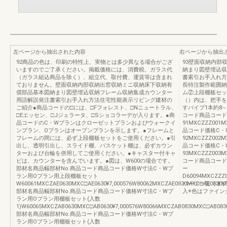
左ページから抽出された内容
右ページから抽出
92商品の色は、印刷の特性上、実物とは多少異なる場合がござ
93壁面収納内部
いますのでご了承ください。掲載価格には、消費税、ガラス代
納まり図壁埋込収
（ガラス組込商品を除く）、組立代、取付費、運賃等は含まれ
書索引お手入れ方
ておりません。壁面収納内部収納出窓収納ミニ収納床下収納有
長特注製作範囲納ま
償部品基本図納まり図壁埋込収納フレーム収納集成カウンター
ム②上段棚板セッ
用語解説発注書索引お手入れ方法住宅性能表示リビング建材の
（）内は、把手を
ご紹介●商品コードの□には、□Fフォレスト、□Nニュートラル、
すパイプ1本約8∼1
□Eエッセン、□Jジェラータ、□Sショコラーデが入ります。●商
コード商品コード
品コードのC・Wプランはクローゼットプランおよびウォークイ
91MXCZZZ001
ンプラン、Oプランはオープンプランを示します。●フレームと
品コード価格C・
フレームの間には、必ず上段棚板セットをご使用ください。●引
92MXCZZZ002
出し、透明引出し、スライド棚、バスケット棚は、必ずカウン
品コード価格C・
ターおよび台輪を併用してご使用ください。●キャスター付キャ
93MXCZZZ003
ビは、カウンターを含んでいます。●図は、W600の場合です。
コード商品コード
部材名商品幅部材No.商品コード商品コード価格W寸法C・Wプ
ー
ラン用Oプラン用上段棚板セット
D60094MXCZZZ0
W60061MXCZAE0630MXC□AE0630¥7,000576W80062MXCZAE0830MXC□AE0830¥8,
パーツ一覧（オプ
部材名商品幅部材No.商品コード商品コード価格W寸法C・Wプ
入※色はファイン
ラン用Oプラン用棚板セット(入数
1)W60065MXCZAB0630MXC□AB0630¥7,000576W80066MXCZAB0830MXC□AB0830¥
部材名商品幅部材No.商品コード商品コード価格W寸法C・Wプ
ラン用Oプラン用棚板セット(入数