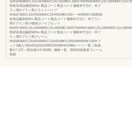
3)W60068MXCZAC0630MXC□AC0630¥21,000576W80069MXCZAC0830MXC□AC083
部材名商品幅部材No.商品コード商品コード価格W寸法C・Wプ
ラン用Oプラン用スライドパイプ
W60072MXCZAH0030MXCZAH0030¥3,500――W800W1200部材
名商品幅部材No.商品コード商品コード価格W寸法C・Wプラン
用Oプラン用小物掛けパイプセット
W60015MXCZAJ0600MXCZAJ0600¥2,500576W80016MXCZAJ0800MXCZAJ0800¥3
部材名商品幅部材No.商品コード商品コード価格W寸法C・Wプ
ラン用Oプラン用フレーム
W60060MXCZAA0030MXCZAA0030¥10,00024W800W1200※フ
ック5個入18024222020298W20298WW298Wパーツ一覧（収納
奥行1.5尺／商品奥行D300用）価格一覧・部材別規格表フレーム
収納