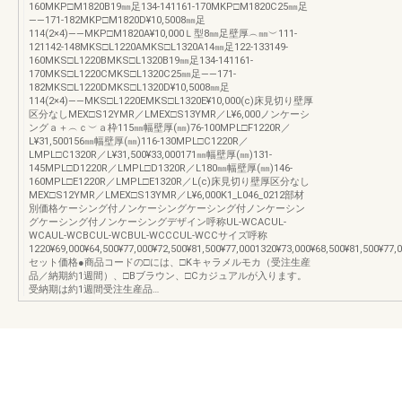
160MKP□M1820B19㎜足134-141161-170MKP□M1820C25㎜足
――171-182MKP□M1820D¥10,5008㎜足
114(2×4)――MKP□M1820A¥10,000Ｌ型8㎜足壁厚︵㎜︶111-
121142-148MKS□L1220AMKS□L1320A14㎜足122-133149-
160MKS□L1220BMKS□L1320B19㎜足134-141161-
170MKS□L1220CMKS□L1320C25㎜足――171-
182MKS□L1220DMKS□L1320D¥10,5008㎜足
114(2×4)――MKS□L1220EMKS□L1320E¥10,000(c)床見切り壁厚
区分なしMEX□S12YMR／LMEX□S13YMR／L¥6,000ノンケーシ
ングａ＋︵ｃ︶ａ枠115㎜幅壁厚(㎜)76-100MPL□F1220R／
L¥31,500156㎜幅壁厚(㎜)116-130MPL□C1220R／
LMPL□C1320R／L¥31,500¥33,000171㎜幅壁厚(㎜)131-
145MPL□D1220R／LMPL□D1320R／L180㎜幅壁厚(㎜)146-
160MPL□E1220R／LMPL□E1320R／L(c)床見切り壁厚区分なし
MEX□S12YMR／LMEX□S13YMR／L¥6,000K1_L046_0212部材
別価格ケーシング付ノンケーシングケーシング付ノンケーシン
グケーシング付ノンケーシングデザイン呼称UL-WCACUL-
WCAUL-WCBCUL-WCBUL-WCCCUL-WCCサイズ呼称
1220¥69,000¥64,500¥77,000¥72,500¥81,500¥77,0001320¥73,000¥68,500¥81,500¥77,
セット価格●商品コードの□には、□Kキャラメルモカ（受注生産
品／納期約1週間）、□Bブラウン、□Cカジュアルが入ります。
受納期は約1週間受注生産品…