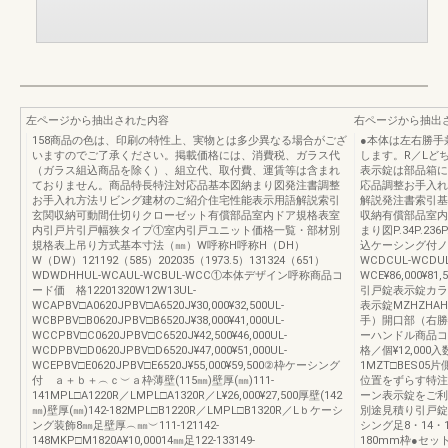
左ページから抽出された内容
右ページから抽出
158商品の色は、印刷の特性上、実物とは多少異なる場合がござ
●本体は左右勝手
いますのでご了承ください。掲載価格には、消費税、ガラス代
します。R／Lど
（ガラス組込商品を除く）、組立代、取付費、運賃等は含まれ
表示錠は部品箱に
ておりません。商品特長特注対応品基本図納まり図発注書調整
応品調整お手入れ
お手入れ方法リビング建材のご紹介住宅性能表示用語解説索引
解説発注書索引基
玄関収納可動間仕切りクローゼット有償部品室内ドア規格表室
収納有償部品室内
内引戸片引戸幅狭タイプ①室内引戸ユニット価格一覧・部材別
まり図P.34P.23
規格表上吊り方式基本寸法（㎜）W呼称H呼称H（DH）
込ケーシング付ノ
W（DW）121192（585）202035（1973.5）131324（651）
WCDCUL-WCDUL
WDWDHHUL-WCAUL-WCBUL-WCC①本体デザイン呼称商品コ
WCE¥86,000¥81,5
ード価 格12201320W12W13UL-
引戸錠表示錠カラ
WCAPBV□A0620JPBV□A6520J¥30,000¥32,500UL-
表示錠MZHZHAH0
WCBPBV□B0620JPBV□B6520J¥38,000¥41,000UL-
手）開口部（右勝
WCCPBV□C0620JPBV□C6520J¥42,500¥46,000UL-
ーハンドル商品コ
WCDPBV□D0620JPBV□D6520J¥47,000¥51,000UL-
格／個¥12,00
WCEPBV□E0620JPBV□E6520J¥55,000¥59,500②枠ケーシング
1MZT□BES05
付 ａ＋ｂ＋︵ｃ︶ａ枠薄壁(115㎜)壁厚(㎜)111-
位置をずらす特注
141MPL□A1220R／LMPL□A1320R／L¥26,000¥27,500厚壁(142
ーン表示錠をご利用
㎜)壁厚(㎜)142-182MPL□B1220R／LMPL□B1320R／Lｂケーシ
別途見積り引戸錠
ング装飾8㎜足壁厚︵㎜︶111-121142-
シング足8・14・
148MKP□M1820A¥10,00014㎜足122-133149-
180mm枠●セ