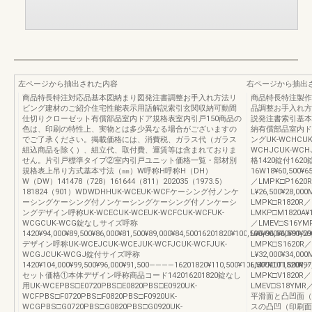
左ページから抽出された内容
右ページから抽出
商品特長特注対応品基本図納まり図発注書調整お手入れ方法リ
商品特長特注製作範
ビング建材のご紹介住宅性能表示用語解説索引玄関収納可動間
品調整お手入れ方
仕切りクローゼット有償部品室内ドア規格表室内引戸150商品の
説発注書索引基本
色は、印刷の特性上、実物とは多少異なる場合がございますの
納有償部品室内ド
でご了承ください。掲載価格には、消費税、ガラス代（ガラス
ングUK-WCHCUK-WC
組込商品を除く）、組立代、取付費、運賃等は含まれておりま
WCHJCUK-WC
せん。片引戸標準タイプ②室内引戸ユニット価格一覧・部材別
格1420錠付1620
規格表上吊り方式基本寸法（㎜）W呼称H呼称H（DH）
16W18¥60,500¥6
W（DW）141478（728）161644（811）202035（1973.5）
／LMPK□P1620
181824（901）WDWDHHUK-WCEUK-WCFケーシング付ノンケ
L¥26,500¥28,0
ーシングケーシング付ノンケーシングケーシング付ノンケーシ
LMPK□R1820R／
ングデザイン呼称UK-WCECUK-WCEUK-WCFCUK-WCFUK-
LMKP□M1820A¥
WCGCUK-WCG錠なしサイズ呼称
／LMEV□S16YM
1420¥94,000¥89,500¥86,000¥81,500¥89,000¥84,50016201820¥100,500¥96,500¥91,50
L¥6,000¥6,500¥
デザイン呼称UK-WCEJCUK-WCEJUK-WCFJCUK-WCFJUK-
LMPK□S1620R／
WCGJCUK-WCGJ錠付サイズ呼称
L¥32,000¥34,0
1420¥104,000¥99,500¥96,000¥91,500――――16201820¥110,500¥106,500¥101,500¥
LMPK□T1820R／
セット価格①本体デザイン呼称商品コード142016201820錠なし
LMPK□V1820R
用UK-WCEPBS□E0720PBS□E0820PBS□E0920UK-
LMEV□S18YMR／
WCFPBS□F0720PBS□F0820PBS□F0920UK-
平滑面と凸凹面（
WCGPBS□G0720PBS□G0820PBS□G0920UK-
スの凸凹（印刷面