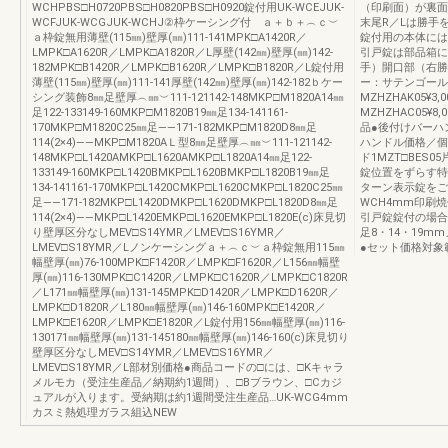
WCHPBS□H0720PBS□H0820PBS□H0920錠付用UK-WCEJUK-
（印刷面）が裏面
WCFJUK-WCGJUK-WCHJ②枠ケーシング付 ａ＋ｂ＋︵ｃ︶
末尾R／Lは勝手
ａ枠錠無用薄壁(115㎜)壁厚(㎜)111-141MPK□A1420R／
錠付用の本体には
LMPK□A1620R／LMPK□A1820R／L厚壁(142㎜)壁厚(㎜)142-
引戸錠は部品箱に
182MPK□B1420R／LMPK□B1620R／LMPK□B1820R／L錠付用
手）開口部（右勝
薄壁(115㎜)壁厚(㎜)111-141厚壁(142㎜)壁厚(㎜)142-182ｂケー
ー：サテンゴール
シング装飾8㎜足壁厚︵㎜︶111-121142-148MKP□M1820A14㎜
MZHZHAK05¥3
足122-133149-160MKP□M1820B19㎜足134-141161-
MZHZHAC05¥8
170MKP□M1820C25㎜足――171-182MKP□M1820D8㎜足
品●後付けバーハ
114(2×4)――MKP□M1820AＬ型8㎜足壁厚︵㎜︶111-121142-
ハンドル価格／個
148MKP□L1420AMKP□L1620AMKP□L1820A14㎜足122-
ド1MZT□BES0
133149-160MKP□L1420BMKP□L1620BMKP□L1820B19㎜足
錠位置をずらす特
134-141161-170MKP□L1420CMKP□L1620CMKP□L1820C25㎜
ターン表示錠をご利用
足――171-182MKP□L1420DMKP□L1620DMKP□L1820D8㎜足
WCH4mm印刷
114(2×4)――MKP□L1420EMKP□L1620EMKP□L1820E(c)床見切
引戸錠錠付の場合
り壁厚区分なしMEV□S14YMR／LMEV□S16YMR／
足8・14・19m
LMEV□S18YMR／Lノンケーシングａ＋︵ｃ︶ａ枠錠無用115㎜
●セット価格対象
幅壁厚(㎜)76-100MPK□F1420R／LMPK□F1620R／L156㎜幅壁
厚(㎜)116-130MPK□C1420R／LMPK□C1620R／LMPK□C1820R
／L171㎜幅壁厚(㎜)131-145MPK□D1420R／LMPK□D1620R／
LMPK□D1820R／L180㎜幅壁厚(㎜)146-160MPK□E1420R／
LMPK□E1620R／LMPK□E1820R／L錠付用156㎜幅壁厚(㎜)116-
130171㎜幅壁厚(㎜)131-145180㎜幅壁厚(㎜)146-160(c)床見切り
壁厚区分なしMEV□S14YMR／LMEV□S16YMR／
LMEV□S18YMR／L部材別価格●商品コードの□には、□Kキャラ
メルモカ（受注生産品／納期約1週間）、□Bブラウン、□Cカジ
ュアルが入ります。受納期は約1週間受注生産品…UK-WCG4mm
カスミ熱処理ガラス組込NEW