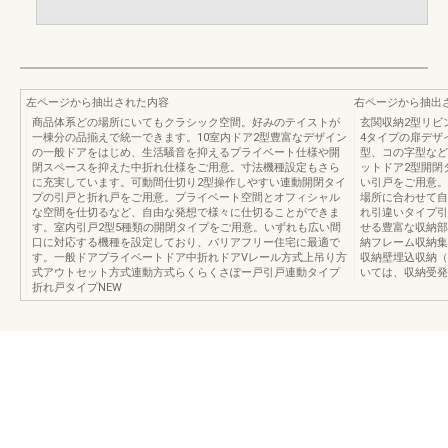
左ページから抽出された内容
右ページから抽出
商品体系どの場所にいてもクラシック空間。好みのテイストが
玄関収納2型リビ
一棟分の品揃えで統一できます。10室内ドア2型豊富なデザイン
4タイプの扉デザ
の一般ドアをはじめ、生活騒音を抑えるプライベート仕様や開
型、コの字型など
閉スペースを抑えた中折れ仕様をご用意。寸法機種設定もさら
ットドア2型開閉
に充実しています。可動間仕切り2型操作しやすい連動開閉タイ
い引戸をご用意。
プの引戸と折れ戸をご用意。プライベート空間とオフィシャル
場所に合わせて自
な空間を仕切るなど、自由な発想で様々に仕切ることができま
れ引違いタイプ引
す。室内引戸2型5種類の開閉タイプをご用意。いずれも広い間
せる豊富な収納部
口に対応する機種を設定しており、バリアフリー住宅に最適で
納フレーム収納集
す。一般ドアプライベートドア中折れドアVレール方式上吊り方
収納壁埋込収納（
式アウトセット方式連動方式らくらくさぽー戸引戸連動タイプ
いては、収納受発
折れ戸タイプNEW