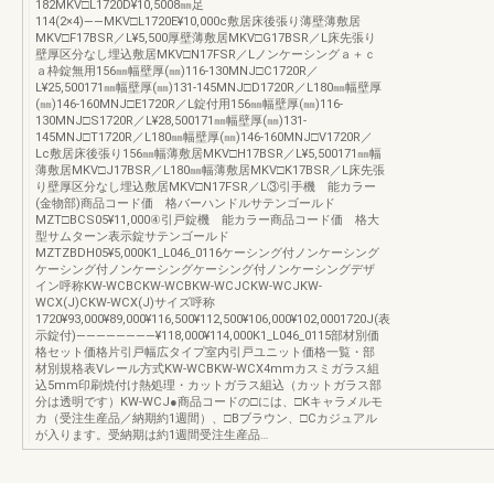
182MKV□L1720D¥10,5008㎜足
114(2×4)――MKV□L1720E¥10,000c敷居床後張り薄壁薄敷居
MKV□F17BSR／L¥5,500厚壁薄敷居MKV□G17BSR／L床先張り
壁厚区分なし埋込敷居MKV□N17FSR／Lノンケーシングａ＋ｃ
ａ枠錠無用156㎜幅壁厚(㎜)116-130MNJ□C1720R／
L¥25,500171㎜幅壁厚(㎜)131-145MNJ□D1720R／L180㎜幅壁厚
(㎜)146-160MNJ□E1720R／L錠付用156㎜幅壁厚(㎜)116-
130MNJ□S1720R／L¥28,500171㎜幅壁厚(㎜)131-
145MNJ□T1720R／L180㎜幅壁厚(㎜)146-160MNJ□V1720R／
Lc敷居床後張り156㎜幅薄敷居MKV□H17BSR／L¥5,500171㎜幅
薄敷居MKV□J17BSR／L180㎜幅薄敷居MKV□K17BSR／L床先張
り壁厚区分なし埋込敷居MKV□N17FSR／L③引手機 能カラー
(金物部)商品コード価 格バーハンドルサテンゴールド
MZT□BCS05¥11,000④引戸錠機 能カラー商品コード価 格大
型サムターン表示錠サテンゴールド
MZTZBDH05¥5,000K1_L046_0116ケーシング付ノンケーシング
ケーシング付ノンケーシングケーシング付ノンケーシングデザ
イン呼称KW-WCBCKW-WCBKW-WCJCKW-WCJKW-
WCX(J)CKW-WCX(J)サイズ呼称
1720¥93,000¥89,000¥116,500¥112,500¥106,000¥102,0001720J(表
示錠付)――――――――¥118,000¥114,000K1_L046_0115部材別価
格セット価格片引戸幅広タイプ室内引戸ユニット価格一覧・部
材別規格表Vレール方式KW-WCBKW-WCX4mmカスミガラス組
込5mm印刷焼付け熱処理・カットガラス組込（カットガラス部
分は透明です）KW-WCJ●商品コードの□には、□Kキャラメルモ
カ（受注生産品／納期約1週間）、□Bブラウン、□Cカジュアル
が入ります。受納期は約1週間受注生産品…