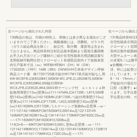
左ページから抽出された内容
右ページから抽出
130商品の色は、印刷の特性上、実物とは多少異なる場合がござ
131商品特長特
いますのでご了承ください。掲載価格には、消費税、ガラス代
住宅性能表示用語
（ガラス組込商品を除く）、組立代、取付費、運賃等は含まれ
クローゼット玄関
ておりません。商品特長特注対応品基本図納まり図発注書調整
長特注製作範囲納まり
お手入れ方法リビング建材のご紹介住宅性能表示用語解説索引
大型サムターン表
玄関収納可動間仕切りクローゼット有償部品室内ドア規格表室
の末尾R／Lは勝
内引戸基本寸法（㎜）W呼称H呼称H（DH）W（DW）
●全機種バーハン
17202035（1997）1688（883）DWWDHH①本体デザイン呼称
済、枠には錠受け
商品コード価 格17201720表示錠付W17W17表示錠付錠なし用
けしています。ケ
KW-WCBPBJ□B8520¥47,000KW-WCJPBJ□J8520¥70,500KW-
8・14・19m
WCXPBJ□X8520¥60,000錠付用KW-
戸錠錠付の場合引
WCXJPBJ□X8520J¥64,000②枠ケーシング付 ａ＋ｂ＋ｃａ枠
口部（右勝手）●
錠無用薄壁(115㎜)壁厚(㎜)111-141MNJ□A1720R／L¥19,500厚
ります。引手位置
壁(142㎜)壁厚(㎜)142-182MNJ□B1720R／L錠付用薄壁(115㎜)
手位置右の時、ガ
壁厚(㎜)111-141MNJ□P1720R／L¥22,500厚壁(142㎜)壁厚
(㎜)142-182MNJ□R1720R／Lｂケーシング装飾8㎜足壁厚︵㎜︶
111-121142-148MKP□M1820A¥10,00014㎜足122-133149-
160MKP□M1820B19㎜足134-141161-170MKP□M1820C25㎜足
――171-182MKP□M1820D¥10,5008㎜足
114(2×4)――MKP□M1820A¥10,000Ｌ型8㎜足壁厚︵㎜︶111-
121142-148MKV□L1720A14㎜足122-133149-160MKV□L1720B19
㎜足134-141161-170MKV□L1720C25㎜足――171-