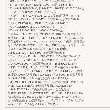
LMND□B1320R／Lｂケーシング装飾8㎜足壁厚︵㎜︶111-
121142-148MKP□M1820A¥10,00014㎜足122-133149-
160MKP□M1820B19㎜足134-141161-170MKP□M1820C25㎜足
――171-182MKP□M1820D¥10,5008㎜足
114(2×4)――MKP□M1820A¥10,000Ｌ型8㎜足壁厚︵㎜︶111-
121142-148MKS□L1220AMKS□L1320A14㎜足122-133149-
160MKS□L1220BMKS□L1320B19㎜足134-141161-
170MKS□L1220CMKS□L1320C25㎜足――171-
182MKS□L1220DMKS□L1320D¥10,5008㎜足
114(2×4)――MKS□L1220EMKS□L1320E¥10,000c敷居床後張り
薄壁薄敷居MKS□F12BSR／LMKS□F13BSR／L¥5,000¥5,000厚
壁薄敷居MKS□G12BSR／LMKS□G13BSR／L床先張り壁厚区分
なし埋込敷居MKS□N12FSR／LMKS□N13FSR／Lノンケーシン
グａ＋ｃａ枠90㎜幅壁厚(㎜)50-75MND□M1218R／
LMND□M1220R／L¥26,500115㎜幅壁厚(㎜)76-
100MND□N1218R／LMND□N1220R／L156㎜幅壁厚(㎜)116-
130MND□C1218R／LMND□C1220R／LMND□C1320R／
L¥26,500¥28,000171㎜幅壁厚(㎜)131-145MND□D1218R／
LMND□D1220R／LMND□D1320R／L180㎜幅壁厚(㎜)146-
160MND□E1218R／LMND□E1220R／LMND□E1320R／Lc敷居
床後張り90㎜幅薄敷居MKS□Y12BSR／L¥5,000115㎜幅薄敷居
MKS□Z12BSR／L156㎜幅薄敷居MKS□H12BSR／
LMKS□H13BSR／L¥5,000¥5,000171㎜幅薄敷居MKS□J12BSR
／LMKS□J13BSR／L180㎜幅薄敷居MKS□K12BSR／
LMKS□K13BSR／L床先張り壁厚区分なし埋込敷居
MKS□N12FSR／LMKS□N13FSR／LK1_L046_0112部材別価格
KL-WCAKL-WCBKL-WCC●商品コードの□には、□Kキャラメルモ
カ（受注生産品／納期約1週間）、□Bブラウン、□Cカジュアル
が入ります。受納期は約1週間受注生産品…