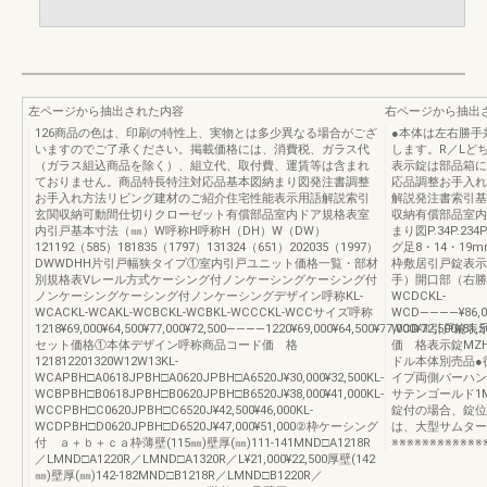
左ページから抽出された内容
右ページから抽出
126商品の色は、印刷の特性上、実物とは多少異なる場合がござ
●本体は左右勝手
いますのでご了承ください。掲載価格には、消費税、ガラス代
します。R／Lど
（ガラス組込商品を除く）、組立代、取付費、運賃等は含まれ
表示錠は部品箱に
ておりません。商品特長特注対応品基本図納まり図発注書調整
応品調整お手入れ
お手入れ方法リビング建材のご紹介住宅性能表示用語解説索引
解説発注書索引基
玄関収納可動間仕切りクローゼット有償部品室内ドア規格表室
収納有償部品室内
内引戸基本寸法（㎜）W呼称H呼称H（DH）W（DW）
まり図P.34P.
121192（585）181835（1797）131324（651）202035（1997）
グ足8・14・19
DWWDHH片引戸幅狭タイプ①室内引戸ユニット価格一覧・部材
枠敷居引戸錠表示
別規格表Vレール方式ケーシング付ノンケーシングケーシング付
手）開口部（右勝
ノンケーシングケーシング付ノンケーシングデザイン呼称KL-
WCDCKL-
WCACKL-WCAKL-WCBCKL-WCBKL-WCCCKL-WCCサイズ呼称
WCD――――¥86,000
1218¥69,000¥64,500¥77,000¥72,500――――1220¥69,000¥64,500¥77,000¥72,500¥81,50
WCD③引戸錠表
セット価格①本体デザイン呼称商品コード価 格
価 格表示錠MZHZH
121812201320W12W13KL-
ドル本体別売品●
WCAPBH□A0618JPBH□A0620JPBH□A6520J¥30,000¥32,500KL-
イプ両側バーハン
WCBPBH□B0618JPBH□B0620JPBH□B6520J¥38,000¥41,000KL-
サテンゴールド1MZ
WCCPBH□C0620JPBH□C6520J¥42,500¥46,000KL-
錠付の場合、錠位
WCDPBH□D0620JPBH□D6520J¥47,000¥51,000②枠ケーシング
は、大型サムター
付 ａ＋ｂ＋ｃａ枠薄壁(115㎜)壁厚(㎜)111-141MND□A1218R
※※※※※※※※※※※※
／LMND□A1220R／LMND□A1320R／L¥21,000¥22,500厚壁(142
㎜)壁厚(㎜)142-182MND□B1218R／LMND□B1220R／