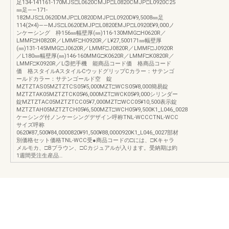
足134-141161-170MJS□L0620CMJP□L0820CMJP□L0920C25
㎜足――171-
182MJS□L0620DMJP□L0820DMJP□L0920D¥9,5008㎜足
114(2×4)――MJS□L0620EMJP□L0820EMJP□L0920E¥9,000ノ
ンケーシング 枠156㎜幅壁厚(㎜)116-130MMG□H0620R／
LMMF□H0820R／LMMF□H0920R／L¥27,500171㎜幅壁厚
(㎜)131-145MMG□J0620R／LMMF□J0820R／LMMF□J0920R
／L180㎜幅壁厚(㎜)146-160MMG□K0620R／LMMF□K0820R／
LMMF□K0920R／L③把手機 能商品コード価 格商品コード
価 格スタイルAスタイルCウッドグリップCカラー：サテンゴ
ールドカラー：サテンゴールド空 錠
MZTZTAS05MZTZTCS05¥5,000MZT□WCS05¥8,000簡易錠
MZTZTAK05MZTZTCK05¥6,000MZT□WCK05¥9,000シリンダー
錠MZTZTAC05MZTZTCC05¥7,000MZT□WCC05¥10,500表示錠
MZTZTAH05MZTZTCH05¥6,500MZT□WCH05¥9,500K1_L046_0028
ケーシング付ノンケーシングデザイン呼称TNL-WCCCTNL-WCC
サイズ呼称
0620¥87,500¥84,0000820¥91,500¥88,0000920K1_L046_0027部材
別価格セット価格TNL-WCC受●商品コードの□には、□Kキャラ
メルモカ、□Bブラウン、□Cカジュアルが入ります。受納期は約
1週間受注生産品…