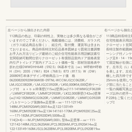
左ページから抽出された内容
右ページから抽出
112商品の色は、印刷の特性上、実物とは多少異なる場合がござ
113商品特長特
いますのでご了承ください。掲載価格には、消費税、ガラス代
住宅性能表示用語
（ガラス組込商品を除く）、組立代、取付費、運賃等は含まれ
クローゼット玄関
ておりません。商品特長特注対応品基本図納まり図発注書調整
長特注製作範囲納まり
お手入れ方法リビング建材のご紹介住宅性能表示用語解説索引
ーシング付ノンケ
玄関収納可動間仕切りクローゼット有償部品室内ドア規格表室
ング足8・14・
内引戸トイレドア室内ドアユニット価格一覧・部材別規格表中
て固定軸が右側に
折れ仕様DWWDHH648（592.5）06基本寸法（㎜）W呼称H呼称
す。左吊元（L）
H（DH）2035（1961）824（768.5）873（817.5）W（DW）
を表します。左右
200809①本体デザイン呼称商品コード価 格
梱した四方枠です
062008200920W06W08･09TNL-WCCMJG□C0620R／
25mmを使用し
LMJG□C0820R／LMJG□C0920R／L¥50,000¥54,000②枠ケーシ
グ部に当たること
ング付 ａ＋ｂａ枠薄壁(115㎜)壁厚(㎜)111-141MMG□F0620R
一覧の掲載写真は
／LMMF□F0820R／LMMF□F0920R／L¥22,000厚壁(142㎜)壁厚
ーズ以外の把手へ
(㎜)142-182MMG□G0620R／LMMF□G0820R／LMMF□G0920R
P.228をご覧
／Lｂケーシング装飾8㎜足壁厚︵㎜︶111-121142-
ップC
148MJP□M0920A¥9,00014㎜足122-133149-
160MJP□M0920B19㎜足134-141161-170MJP□M0920C25㎜足
――171-182MJP□M0920D¥9,5008㎜足
114(2×4)――MJP□M0920A¥9,000Ｌ型8㎜足壁厚︵㎜︶111-
121142-148MJS□L0620AMJP□L0820AMJP□L0920A14㎜足
122-133149-160MJS□L0620BMJP□L0820BMJP□L0920B19㎜