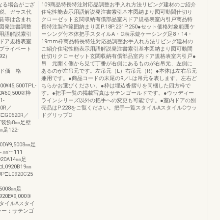
なる場合がござ
109商品特長特注対応品調整お手入れ方法リビング建材のご紹介
税、ガラス代
住宅性能表示用語解説発注書索引基本図納まり図可動間仕切り
賃等は含まれ
クローゼット玄関収納有償部品室内ドア規格表室内引戸商品特
図発注書調整
長特注製作範囲納まり図P.18P.231P.250●セット価格対象範囲ケ
用語解説索引
ーシング付本体把手スタイルA・C表示錠ケーシング足8・14・
ドア規格表室
19mm枠商品特長特注対応品調整お手入れ方法リビング建材の
プライベート
ご紹介住宅性能表示用語解説発注書索引基本図納まり図可動間
92）
仕切りクローゼット玄関収納有償部品室内ドア規格表室内引戸●
）
吊 元開く側から見て丁番が右側にあるものが右吊元、左側に
ード価 格
あるのが左吊元です。左吊元（L）右吊元（R）●本体は左右吊元
兼用です。●商品コードの末尾のR／Lは吊元を表します。左右ど
0¥45,500TPL-
ちらかお選びください。●枠は埋込沓摺りを同梱した四方枠で
0¥60,500②枠
す。●把手一覧の掲載写真はサテンゴールドです。●ウッディー
1-
ラインシリーズ以外の把手への変更も可能です。●室内ドアの別
20R／
売品はP.228をご覧ください。把手一覧スタイルAスタイルCウッ
C□G0620R／
ドグリップC
ング装飾8㎜足壁
㎜足122-
0D¥9,5008㎜足
︵㎜︶111-
920A14㎜足
□L0920B19㎜
JP□L0920C25
,5008㎜足
20E¥9,000③
タイルAスタイ
ラー：サテンゴ