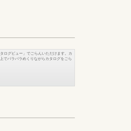
タログビュー」でごらんいただけます。カ
b上でパラパラめくりながらカタログをごら