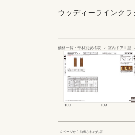
ウッディーラインクラシック 
価格一覧・部材別規格表
室内ドア II 型
108
109
左ページから抽出された内容