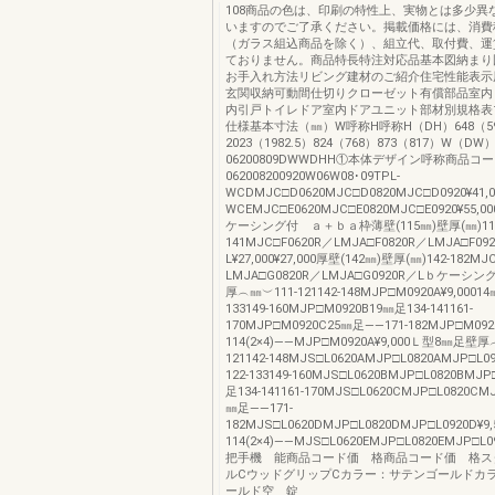
108商品の色は、印刷の特性上、実物とは多少異
いますのでご了承ください。掲載価格には、消費
（ガラス組込商品を除く）、組立代、取付費、運
ておりません。商品特長特注対応品基本図納まり
お手入れ方法リビング建材のご紹介住宅性能表示
玄関収納可動間仕切りクローゼット有償部品室内
内引戸トイレドア室内ドアユニット部材別規格表
仕様基本寸法（㎜）W呼称H呼称H（DH）648（5
2023（1982.5）824（768）873（817）W（DW
06200809DWWDHH①本体デザイン呼称商品コ
062008200920W06W08･09TPL-
WCDMJC□D0620MJC□D0820MJC□D0920¥41,00
WCEMJC□E0620MJC□E0820MJC□E0920¥55,00
ケーシング付 ａ＋ｂａ枠薄壁(115㎜)壁厚(㎜)11
141MJC□F0620R／LMJA□F0820R／LMJA□F09
L¥27,000¥27,000厚壁(142㎜)壁厚(㎜)142-182MJ
LMJA□G0820R／LMJA□G0920R／Lｂケーシ
厚︵㎜︶111-121142-148MJP□M0920A¥9,00014
133149-160MJP□M0920B19㎜足134-141161-
170MJP□M0920C25㎜足――171-182MJP□M092
114(2×4)――MJP□M0920A¥9,000Ｌ型8㎜足壁厚
121142-148MJS□L0620AMJP□L0820AMJP□L0
122-133149-160MJS□L0620BMJP□L0820BMJP
足134-141161-170MJS□L0620CMJP□L0820CM
㎜足――171-
182MJS□L0620DMJP□L0820DMJP□L0920D¥9
114(2×4)――MJS□L0620EMJP□L0820EMJP□L09
把手機 能商品コード価 格商品コード価 格ス
ルCウッドグリップCカラー：サテンゴールドカ
ールド空 錠