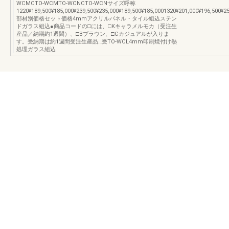
WCMCTO-WCMTO-WCNCTO-WCNサイズ呼称
1220¥189,500¥185,000¥239,500¥235,000¥189,500¥185,0001320¥201,000¥196,500¥25
部材別価格セット価格4mmアクリルパネル・タイル組込ステン
ドガラス組込●商品コードの□には、□Kキャラメルモカ（受注生
産品／納期約1週間）、□Bブラウン、□Cカジュアルが入りま
す。受納期は約1週間受注生産品…受TO-WCL4mm印刷焼付け熱
処理ガラス組込