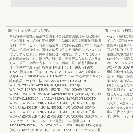
左ページから抽出された内容
右ページから抽出
商品特長特注対応品基本図納まり図発注書調整お手入れ方法リ
●セット価格対象
ビング建材のご紹介住宅性能表示用語解説索引玄関収納可動間
イルA・C空錠ケ
仕切りクローゼット有償部品室内ドア規格表室内引戸100商品の
沓摺り別途見積り商
色は、印刷の特性上、実物とは多少異なる場合がございますの
商品特長特注対応
でご了承ください。掲載価格には、消費税、ガラス代（ガラス
宅性能表示用語解
組込商品を除く）、組立代、取付費、運賃等は含まれておりま
ローゼット玄関収
せん。親子ドア②室内ドアユニット価格一覧・部材別規格表一
WCPケーシング付
般ドア基本寸法（㎜）W呼称H呼称H（DH）2035（1983）
WCP¥189,500¥18
1192（親扉728・子扉404）W（DW・SW）121324（親扉817・
重印刷焼付け熱処
子扉447）1320SWDWWDHHTO-WCMTO-WCN①本体デザイン
面（印刷面）があ
呼称商品コード価 格12201320W12W13TO-WCLTH-
吊り枠に吊り込ん
WCLPAR□L0720PAR□L0820¥81,000¥87,500子扉
枠に吊り込んだ時
WCLPAZ□L0520R／LPAZ□L5520R／L¥64,000¥69,000TO-
吊元兼用です。●
WCMTH-WCMPAR□M0720PAR□M0820¥115,500¥124,500子扉
右どちらかお選び
WCMPAZ□M0520R／LPAZ□M5520R／L¥79,500¥86,000TO-
ルドです。●ウッ
WCNTH-WCNPAR□N0720PAR□N0820¥81,000¥87,500子扉
能です。●室内ド
WCNPAZ□N0520R／LPAZ□N5520R／L¥64,000¥69,000TO-
スタイルAスタイ
WCPTH-WCPPAR□P0720PAR□P0820¥81,000¥87,500子扉
扉の丁番が右側に
WCPPAZ□P0520R／LPAZ□P5520R／L¥64,000¥69,000②枠ケー
す。左吊元（L）
シング付 ａ＋ｂ＋︵ｃ︶ａ枠薄壁(115㎜)壁厚(㎜)111-
141MJV□P1220R／LMJV□P1320R／L¥29,500厚壁(142㎜)壁厚
(㎜)142-182MJV□R1220R／LMJV□R1320R／Lｂケーシング装