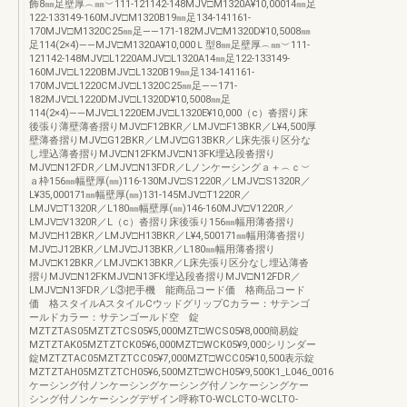
飾8㎜足壁厚︵㎜︶111-121142-148MJV□M1320A¥10,00014㎜足
122-133149-160MJV□M1320B19㎜足134-141161-
170MJV□M1320C25㎜足――171-182MJV□M1320D¥10,5008㎜
足114(2×4)――MJV□M1320A¥10,000Ｌ型8㎜足壁厚︵㎜︶111-
121142-148MJV□L1220AMJV□L1320A14㎜足122-133149-
160MJV□L1220BMJV□L1320B19㎜足134-141161-
170MJV□L1220CMJV□L1320C25㎜足――171-
182MJV□L1220DMJV□L1320D¥10,5008㎜足
114(2×4)――MJV□L1220EMJV□L1320E¥10,000（c）沓摺り床
後張り薄壁薄沓摺りMJV□F12BKR／LMJV□F13BKR／L¥4,500厚
壁薄沓摺りMJV□G12BKR／LMJV□G13BKR／L床先張り区分な
し埋込薄沓摺りMJV□N12FKMJV□N13FK埋込段沓摺り
MJV□N12FDR／LMJV□N13FDR／Lノンケーシングａ＋︵ｃ︶
ａ枠156㎜幅壁厚(㎜)116-130MJV□S1220R／LMJV□S1320R／
L¥35,000171㎜幅壁厚(㎜)131-145MJV□T1220R／
LMJV□T1320R／L180㎜幅壁厚(㎜)146-160MJV□V1220R／
LMJV□V1320R／L（c）沓摺り床後張り156㎜幅用薄沓摺り
MJV□H12BKR／LMJV□H13BKR／L¥4,500171㎜幅用薄沓摺り
MJV□J12BKR／LMJV□J13BKR／L180㎜幅用薄沓摺り
MJV□K12BKR／LMJV□K13BKR／L床先張り区分なし埋込薄沓
摺りMJV□N12FKMJV□N13FK埋込段沓摺りMJV□N12FDR／
LMJV□N13FDR／L③把手機 能商品コード価 格商品コード
価 格スタイルAスタイルCウッドグリップCカラー：サテンゴ
ールドカラー：サテンゴールド空 錠
MZTZTAS05MZTZTCS05¥5,000MZT□WCS05¥8,000簡易錠
MZTZTAK05MZTZTCK05¥6,000MZT□WCK05¥9,000シリンダー
錠MZTZTAC05MZTZTCC05¥7,000MZT□WCC05¥10,500表示錠
MZTZTAH05MZTZTCH05¥6,500MZT□WCH05¥9,500K1_L046_0016
ケーシング付ノンケーシングケーシング付ノンケーシングケー
シング付ノンケーシングデザイン呼称TO-WCLCTO-WCLTO-