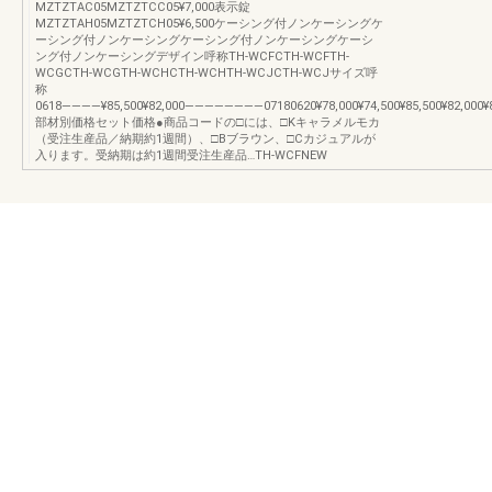
MZTZTAC05MZTZTCC05¥7,000表示錠
MZTZTAH05MZTZTCH05¥6,500ケーシング付ノンケーシングケ
ーシング付ノンケーシングケーシング付ノンケーシングケーシ
ング付ノンケーシングデザイン呼称TH-WCFCTH-WCFTH-
WCGCTH-WCGTH-WCHCTH-WCHTH-WCJCTH-WCJサイズ呼
称
0618――――¥85,500¥82,000――――――――07180620¥78,000¥74,500¥85,500¥82,000¥85,5
部材別価格セット価格●商品コードの□には、□Kキャラメルモカ
（受注生産品／納期約1週間）、□Bブラウン、□Cカジュアルが
入ります。受納期は約1週間受注生産品…TH-WCFNEW