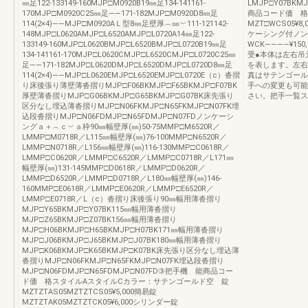
㎜足122-133149-160MJP□M0920B19㎜足134-141161-
LMJP□Y07BKMJ
170MJP□M0920C25㎜足――171-182MJP□M0920D8㎜足
商品コード価 格
114(2×4)――MJP□M0920AＬ型8㎜足壁厚︵㎜︶111-121142-
MZT□WCS05¥8,0
148MJP□L0620AMJP□L6520AMJP□L0720A14㎜足122-
ケーシング付ノンケ
133149-160MJP□L0620BMJP□L6520BMJP□L0720B19㎜足
WCK――――¥150,00
134-141161-170MJP□L0620CMJP□L6520CMJP□L0720C25㎜
受●本体は左右吊
足――171-182MJP□L0620DMJP□L6520DMJP□L0720D8㎜足
を表します。左右
114(2×4)――MJP□L0620EMJP□L6520EMJP□L0720E（c）沓摺
真はサテンゴール
り床後張り薄壁薄沓摺りMJP□F06BKMJP□F65BKMJP□F07BK
手への変更も可能
厚壁薄沓摺りMJP□G06BKMJP□G65BKMJP□G07BK床先張り
さい。把手一覧ス
区分なし埋込薄沓摺りMJP□N06FKMJP□N65FKMJP□N07FK埋
込段沓摺りMJP□N06FDMJP□N65FDMJP□N07FDノンケーシ
ングａ＋︵ｃ︶ａ枠90㎜幅壁厚(㎜)50-75MMP□M6520R／
LMMP□M0718R／L115㎜幅壁厚(㎜)76-100MMP□N6520R／
LMMP□N0718R／L156㎜幅壁厚(㎜)116-130MMP□C0618R／
LMMP□C0620R／LMMP□C6520R／LMMP□C0718R／L171㎜
幅壁厚(㎜)131-145MMP□D0618R／LMMP□D0620R／
LMMP□D6520R／LMMP□D0718R／L180㎜幅壁厚(㎜)146-
160MMP□E0618R／LMMP□E0620R／LMMP□E6520R／
LMMP□E0718R／L（c）沓摺り床後張り90㎜幅用薄沓摺り
MJP□Y65BKMJP□Y07BK115㎜幅用薄沓摺り
MJP□Z65BKMJP□Z07BK156㎜幅用薄沓摺り
MJP□H06BKMJP□H65BKMJP□H07BK171㎜幅用薄沓摺り
MJP□J06BKMJP□J65BKMJP□J07BK180㎜幅用薄沓摺り
MJP□K06BKMJP□K65BKMJP□K07BK床先張り区分なし埋込薄
沓摺りMJP□N06FKMJP□N65FKMJP□N07FK埋込段沓摺り
MJP□N06FDMJP□N65FDMJP□N07FD③把手機 能商品コー
ド価 格スタイルAスタイルCカラー：サテンゴールド空 錠
MZTZTAS05MZTZTCS05¥5,000簡易錠
MZTZTAK05MZTZTCK05¥6,000シリンダー錠