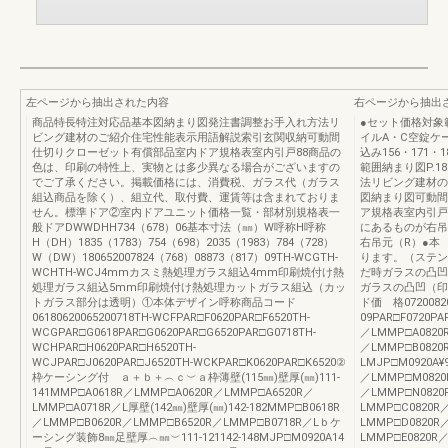
左ページから抽出された内容
右ページから抽出
商品特長特注対応品基本図納まり図発注書調整お手入れ方法リ
●セット価格対象
ビング建材のご紹介住宅性能表示用語解説索引玄関収納可動間
イルA・C空錠ケ
仕切りクローゼット有償部品室内ドア規格表室内引戸88商品の
込み156・171
色は、印刷の特性上、実物とは多少異なる場合がございますの
範囲納まり図P.1
でご了承ください。掲載価格には、消費税、ガラス代（ガラス
法リビング建材の
組込商品を除く）、組立代、取付費、運賃等は含まれておりま
図納まり図可動間
せん。標準ドア②室内ドアユニット価格一覧・部材別規格表一
ア規格表室内引戸
般ドアDWWDHH734（678）06基本寸法（㎜）W呼称H呼称
にあるものが右吊
H（DH）1835（1783）754（698）2035（1983）784（728）
右吊元（R）●本
W（DW）180652007824（768）08873（817）09TH-WCGTH-
ります。（ステン
WCHTH-WCJ4mmカスミ熱処理ガラス組込4mm印刷焼付け熱
だ時ガラスの凸凹
処理ガラス組込5mm印刷焼付け熱処理カットガラス組込（カッ
ガラスの凸凹（印
トガラス部分は透明）①本体デザイン呼称商品コード
ド価 格07200820
06180620065200718TH-WCFPAR□F0620PAR□F6520TH-
09PAR□F0720PAR
WCGPAR□G0618PAR□G0620PAR□G6520PAR□G0718TH-
／LMMP□A0820R
WCHPAR□H0620PAR□H6520TH-
／LMMP□B0820
WCJPAR□J0620PAR□J6520TH-WCKPAR□K0620PAR□K6520②
LMJP□M0920A¥
枠ケーシング付 ａ＋ｂ＋︵ｃ︶ａ枠薄壁(115㎜)壁厚(㎜)111-
／LMMP□M0820R
141MMP□A0618R／LMMP□A0620R／LMMP□A6520R／
／LMMP□N0820
LMMP□A0718R／L厚壁(142㎜)壁厚(㎜)142-182MMP□B0618R
LMMP□C0820R／
／LMMP□B0620R／LMMP□B6520R／LMMP□B0718R／Lｂケ
LMMP□D0820R
ーシング装飾8㎜足壁厚︵㎜︶111-121142-148MJP□M0920A14
LMMP□E0820R