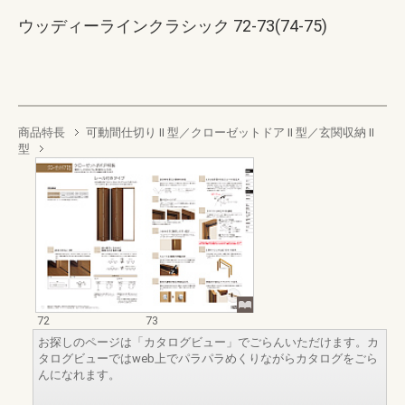
ウッディーラインクラシック 72-73(74-75)
商品特長
可動間仕切り II 型／クローゼットドア II 型／玄関収納 II
型
72
73
お探しのページは「カタログビュー」でごらんいただけます。カ
タログビューではweb上でパラパラめくりながらカタログをごら
んになれます。