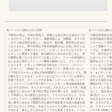
左ページから抽出された内容
右ページから抽出
72商品の色は、印刷の特性上、実物とは多少異なる場合がござ
73商品特長特注
いますのでご了承ください。掲載価格には、消費税、ガラス代
住宅性能表示用語
（ガラス組込商品を除く）、組立代、取付費、運賃等は含まれ
クローゼット玄関
ておりません。薄下枠埋込下枠吊車端部のねじを右に回すとね
シング装飾ケーシ
じが上がり、吊車がストップし、ピボットタイプになります。※
ングは、片側45
ピボットに変更する場合、枠の建付けにゆがみが生じると、扉
です。W寸法正寸
の開閉が重くなりますのでご注意ください。フリー吊車端部の
なぎジョイナー部
ねじを左に回すとストッパー機能が解除になり、フリータイプ
隙間を小さくする
になります。ピボット1489142.54416.8（フリー）（フリー）
にくいエッジ上枠
（ピボット）（両端ピボット＋中央フリー）変更クローゼット
ータイプの場合隙
ドアⅡ型クローゼット折れ戸特長開閉スペースが少なくても、開
す。●ピボットタ
口幅が広くとれます。ピボットまたはフリータイプにも簡単に
を行います。木質
変更できます。ケーシング付き本体ノンケーシング枠ノンケー
発生する場合があ
シングケーシング枠下枠下枠ケーシングセット商品構成床段差
機能が付いており
はわずか2.5mm。キャスターの出し入れもスムーズです。現場
にカットした扉エ
の納まりに合わせて薄下枠と埋込下枠が選べます。段差の少な
なくし、指を挟み
い下枠暮らし方の変化に合わせて、フリーからピボット、ピボ
策L型ケーシング
ットからフリーへと開閉方式をドライバー1本で変更できます。
在を引き立たせま
使い勝手に合わせて開閉方式を選択可能変更方法扉の両端を固
材」カタログをご
定するピボット方式か、左右どちらからでも開けられるフリー
は、ドライバー1
方式かを、暮らし方に合わせていつでも変更できます。レール
バー1本で簡単に