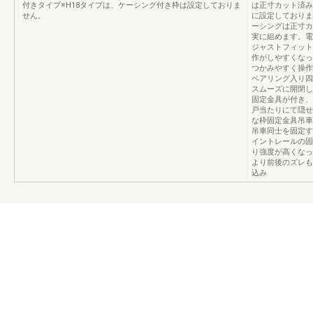
付きタイプ※H18タイプは、ケーシング付き枠は設定しておりま
は正寸カット済み
せん。
に設定しておりま
ーシングは正寸カ
実に組めます。電
ジャストフィット
作がしやすくなっ
つかみやすく操作
ベアリング入り四
スムーズに開閉し
固定金具が付き、
戸当たりにて隠せ
な枠固定金具吊車
吊車同士を固定す
イントレールの固
り強度が高くなっ
より前後のズレも
込み