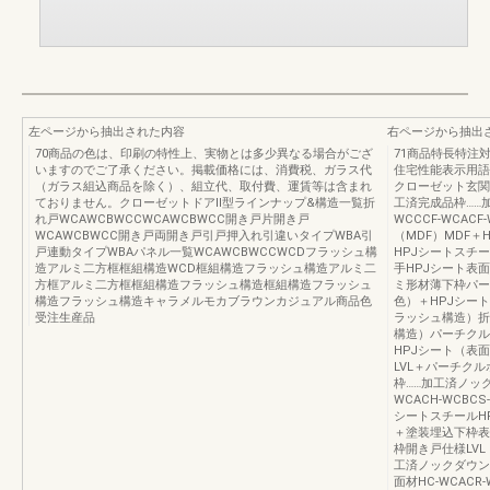
左ページから抽出された内容
右ページから抽出
70商品の色は、印刷の特性上、実物とは多少異なる場合がござ
71商品特長特注
いますのでご了承ください。掲載価格には、消費税、ガラス代
住宅性能表示用語
（ガラス組込商品を除く）、組立代、取付費、運賃等は含まれ
クローゼット玄関
ておりません。クローゼットドアⅡ型ラインナップ&構造一覧折
工済完成品枠……
れ戸WCAWCBWCCWCAWCBWCC開き戸片開き戸
WCCCF-WCACF
WCAWCBWCC開き戸両開き戸引戸押入れ引違いタイプWBA引
（MDF）MDF
戸連動タイプWBAパネル一覧WCAWCBWCCWCDフラッシュ構
HPJシートスチ
造アルミ二方框框組構造WCD框組構造フラッシュ構造アルミ二
手HPJシート表
方框アルミ二方框框組構造フラッシュ構造框組構造フラッシュ
ミ形材薄下枠パー
構造フラッシュ構造キャラメルモカブラウンカジュアル商品色
色）＋HPJシー
受注生産品
ラッシュ構造）折
構造）パーチクル
HPJシート（表面
LVL＋パーチク
枠……加工済ノック
WCACH-WCBC
シートスチールH
＋塗装埋込下枠表面
枠開き戸仕様LV
工済ノックダウン
面材HC-WCAC