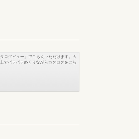
タログビュー」でごらんいただけます。カ
b上でパラパラめくりながらカタログをごら