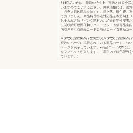
314商品の色は、印刷の特性上、実物とは多少異
いますのでご了承ください。掲載価格には、消費
（ガラス組込商品を除く）、組立代、取付費、運
ておりません。商品特長特注対応品基本図納まり
お手入れ方法リビング建材のご紹介住宅性能表示
玄関収納可動間仕切りクローゼット有償部品室内
内引戸索引頁商品コード頁商品コード頁商品コー
ド
MGY□C823CRMGY□C823DLMGY□C823DRMGY□C
複数のページに掲載されている商品コードについ
ページを表示しています。●商品コードの□には
ルファベットが入ります。（索引内では色記号を
ています。）