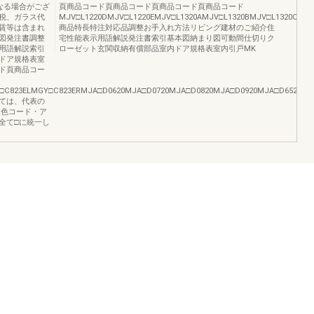
なる場合がござ
頁商品コード頁商品コード頁商品コード頁商品コード
税、ガラス代
MJV□L1220DMJV□L1220EMJV□L1320AMJV□L1320BMJV□L1320CMJ
賃等は含まれ
商品特長特注対応品調整お手入れ方法リビング建材のご紹介住
図発注書調整
宅性能表示用語解説発注書索引基本図納まり図可動間仕切りク
用語解説索引
ローゼット玄関収納有償部品室内ドア規格表室内引戸MK
ドア規格表室
ド頁商品コー
823ELMGY□C823ERMJA□D0620MJA□D0720MJA□D0820MJA□D0920MJA□D6520MJA□E0
ては、代表の
、色コード・ア
全て□に統一し