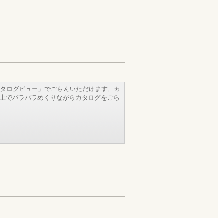
タログビュー」でごらんいただけます。カ
b上でパラパラめくりながらカタログをごら