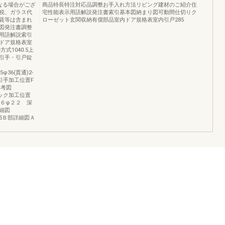
なる場合がござ
商品特長特注対応品調整お手入れ方法リビング建材のご紹介住
税、ガラス代
宅性能表示用語解説発注書索引基本図納まり図可動間仕切りク
賃等は含まれ
ローゼット玄関収納有償部品室内ドア規格表室内引戸285
図発注書調整
用語解説索引
ドア規格表室
式1040.5上
引手・引戸錠
2.5φ36(貫通)2-
ス引手加工位置F
参考図
ドロック加工位置
0４-Ｒ６φ２２ 深
詳細図
512915Ｂ部詳細図Ａ