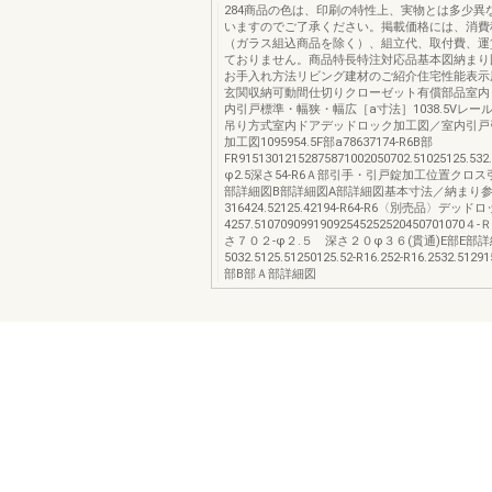
284商品の色は、印刷の特性上、実物とは多少異
いますのでご了承ください。掲載価格には、消費
（ガラス組込商品を除く）、組立代、取付費、運
ておりません。商品特長特注対応品基本図納まり
お手入れ方法リビング建材のご紹介住宅性能表示
玄関収納可動間仕切りクローゼット有償部品室内
内引戸標準・幅狭・幅広［a寸法］1038.5Vレール方
吊り方式室内ドアデッドロック加工図／室内引戸
加工図1095954.5F部a78637174-R6B部
FR91513012152875871002050702.51025125.53
φ2.5深さ54-R6Ａ部引手・引戸錠加工位置クロ
部詳細図B部詳細図A部詳細図基本寸法／納まり
316424.52125.42194-R64-R6〈別売品〉デッ
4257.5107090991909254525252045070107
さ７０２-φ２.５ 深さ２０φ３６(貫通)E部E部
5032.5125.51250125.52-R16.252-R16.2532.
部B部Ａ部詳細図