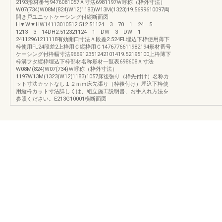
2193形材番号9476081057Ａ寸法6981197Ｗ呼称（枠外寸法）
W07(734)W08M(824)W12(1183)W13M(1323)19.5699610097両
開き戸ユニットケーシング付縦断面図
H▼W▼HW14113010512.512.51124 3 70 1 24 5
1213 3 14DH2.512321124 1 DW 3 DW 1
24112961211118有効開口寸法Ａ段差2.524FL埋込下枠使用薄下
枠使用FL24段差2上枠用Ｃ縦枠用Ｃ1476776611982194形材番号
ケーシング付枠幅寸法966912351242101419.52195100上枠薄下
枠溝フタ縦枠埋込下枠部材名称形材一覧表698608Ａ寸法
W08M(824)W07(734)Ｗ呼称（枠外寸法）
1197W13M(1323)W12(1183)1057床後張り（枠先付け）名称カ
ット寸法カットなし１２ｍｍ床先張り（枠後付け）埋込下枠使
用縦枠カット寸法詳しくは、組立施工説明書、お手入れ方法を
参照ください。E213G10001横断面図