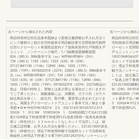
左ページから抽出された内容
右ページから抽出
商品特長特注対応品基本図納まり図発注書調整お手入れ方法リ
商品特長特注対応
ビング建材のご紹介住宅性能表示用語解説索引玄関収納可動間
宅性能表示用語解
仕切りクローゼット有償部品室内ドア規格表室内引戸両開き戸
ローゼット玄関収
ユニット ノンケーシング縮尺：1／5縦断面図横断面図
戸ユニットノンケ
824（385.5）08M基本寸法（㎜）W呼称H呼称H（DH）
1002196W04(4
734（340.5）1183（565）1323（635）W（DW）
法カット寸法名称
071213M1190（1146）12890（846）1835（1791）
け）埋込下枠使用
2035（1991）0918202318（2274）23824（385.5）08M基本寸
幅寸法ノンケーシング96
法（㎜）W呼称H呼称H（DH）734（340.5）1183（565）
しくは、組立施工
1323（635）W（DW）071213M1190（1146）12890（846）
一覧表上枠丁番側
1835（1791）2035（1991）0918202318（2274）23276商品の
E212G1000
色は、印刷の特性上、実物とは多少異なる場合がございますの
W（DW）0418183
でご了承ください。掲載価格には、消費税、ガラス代（ガラス
08M202035（
組込商品を除く）、組立代、取付費、運賃等は含まれておりま
ット基本寸法／納まり
せん。両開き戸クローゼットドアユニット基本寸法／納まり参
3 52424▼H12.
考図▼W▼HHDH96183214 2.5 332.51431301057012.513
薄下枠使用FLFL 
32424 1 512.5W 1DWDW24 1 324有効開口寸法A1212段
差2.524埋込下枠使用薄下枠使用FLFL段差2形材一覧表名称床後
張り（枠先付け）１２ｍｍカットなしカット寸法詳しくは、組
立施工説明書、お手入れ方法を参照ください。E212G10001床先
張り（枠後付け）埋込下枠使用枠幅寸法縦枠カット寸法部材名
称縦枠上枠埋込下枠溝フタ薄下枠123512421014ノンケーシング