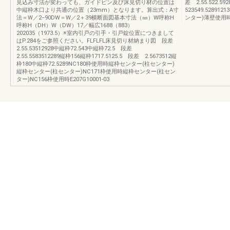
見込み寸法が変わっても、ガイドピン及び床見切り材の位置は
差 2.55.522.5
中縦枠木口より共通の位置（23mm）となります。算出式：A寸
523549.528
法＝W／2−90DW＝W／2＋39横断面図基本寸法（㎜）W呼称H
ンター)薄壁使用時厚
呼称H（DH）W（DW）17／幅広1688（883）
202035（1973.5）※室内引戸の引手・引戸錠位置につきまして
はP.284をご参照ください。FLFLFL床見切り材納まり図 段差
2.55.53512928中縦枠72.543中縦枠72.5 段差
2.55.5583512289縦枠156縦枠1717.5125.5 段差 2.5673512縦
枠180中縦枠72.5289NC180枠使用時縦枠センター(柱センター)
縦枠センター(柱センター)NC171枠使用時縦枠センター(柱セン
ター)NC156枠使用時E207G10001-03