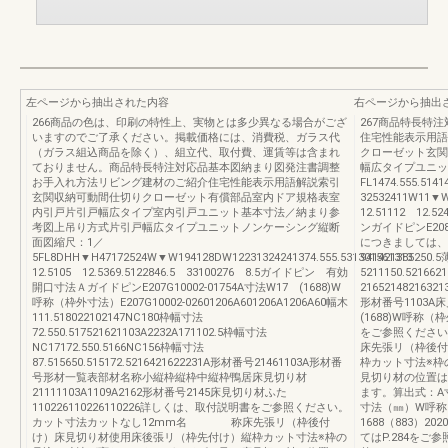
左ページから抽出された内容
右ページから抽出
266商品の色は、印刷の特性上、実物とは多少異なる場合がござ
267商品特長特
いますのでご了承ください。掲載価格には、消費税、ガラス代
住宅性能表示用語
（ガラス組込商品を除く）、組立代、取付費、運賃等は含まれ
クローゼット玄関
ておりません。商品特長特注対応品基本図納まり図発注書調整
幅広タイプユニッ
お手入れ方法リビング建材のご紹介住宅性能表示用語解説索引
FL1474.555.51
玄関収納可動間仕切りクローゼット有償部品室内ドア規格表室
32532411W11▼W
内引戸片引戸幅広タイプ室内引戸ユニット基本寸法／納まり参
12.51112 12.
考図上吊り方式片引戸幅広タイプユニットノンケーシング縦断
ンガイドピンE208G
面図縮尺：1／
につきましては、
5FL8DHH▼H47172524W▼W194128DW12231324241374.555.531301561313
941421385250
12.5105 12.5369.5122846.5 33100276 8.5ガイドピン 有効
5211150.5216
開口寸法ＡガイドピンE207G10002-01754A寸法W17 (1688)W
2165214821
呼称（枠外寸法）E207G10002-02601206A601206A1206A60幅木
形材番号1103A床
111.518022102147NC180枠幅寸法
(1688)W呼称（
72.550.517521621103A2232A171102.5枠幅寸法
をご参照くださ
NC17172.550.5166NC156枠幅寸法
床先張リ（枠後付
87.515650.515172.5216421622231A形材番号21461103A形材番
枠カット寸法※枠
号形材一覧表部材名称小縦枠縦枠中縦枠鴨居床見切り材
見切り材の位置は
21111103A1109A2162形材番号2145床見切り材ふた
ます。算出式：A寸
110226110226110226詳しくは、取付説明書をご参照ください。
寸法（㎜）W呼称
カット寸法カットなし12mm名 称床先張リ（枠後付
1688（883）2
け）床見切り材使用床後張リ（枠先付け）縦枠カット寸法※枠の
てはP.284をご