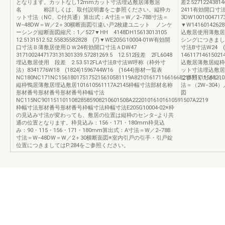
となります。カットなし12mmカット寸法埋込敷居薄敷居
差2.527122438
名 称詳しくは、取付説明書をご参照ください。縦枠カ
2411有効開口寸
ット寸法（NC、C付共通）算出式：A寸法＝W／2−78B寸法＝
3DW100100471
W−48DW＝W／2＋30横断面図引違い戸2枚建ユニット ノンケ
▼W141601426
ーシング縦断面図縮尺：1／527▼HH 4148DH15613013105
込敷居使用薄敷居使用
12.5131512.52.55835582828 (7)▼WE205G10004-01W有効開
シングにつきまして
口寸法Ｂ薄敷居使用ＤＷ24有効開口寸法ＡDW47
寸法B寸法W24 
3171002447173131301339.57281269.5 12.512段差 2FL6048
14611714615
埋込敷居使用 段差 2.53.512FLA寸法B寸法W呼称（枠外寸
込敷居薄敷居縦枠形
法）8341776W18 (1824)1596744W16 (1644)形材一覧表
ット寸法埋込敷
NC180NC171NC156180175175215610581119A821016171166166821511511568210
ご参照ください。
縦枠鴨居薄敷居埋込敷居101610561117A2145枠幅寸法部材名称
法＝（2W−304
形材番号形材番号形材番号枠幅寸法
図
NC115NC90115110110828585908210601508A22201016101610591507A2219
枠幅寸法形材番号形材番号枠幅寸法枠幅寸法E205G10004-02※枠
の見込み寸法が変わっても、敷居の位置は縦枠のセンタ−より共
通の位置となります。枠見込み：156・171・180mm枠見込
み：90・115・156・171・180mm算出式：A寸法＝W／2−78B
寸法＝W−48DW＝W／2＋30横断面図※室内引戸の引手・引戸錠
位置につきましてはP.284をご参照ください。