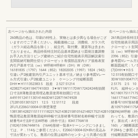
左ページから抽出された内容
右ページから抽出
260商品の色は、印刷の特性上、実物とは多少異なる場合がござ
261商品特長特
いますのでご了承ください。掲載価格には、消費税、ガラス代
住宅性能表示用語
（ガラス組込商品を除く）、組立代、取付費、運賃等は含まれ
クローゼット玄関
ておりません。商品特長特注対応品基本図納まり図発注書調整
法（㎜）W呼称H呼称
お手入れ方法リビング建材のご紹介住宅性能表示用語解説索引
2396（852）
玄関収納可動間仕切りクローゼット有償部品室内ドア規格表室
参考図Vレール方
内引戸基本寸法（㎜）W呼称H呼称H（DH）W（DW）
断面図縮尺：1／59
16181835（1797）1644（852）18202035（1997）1824（942）
(7)DHH▼H3.
引違い戸2枚建室内引戸ユニット基本寸法／納まり参考図Vレー
12.515有効開
ル方式引違い戸2枚建ユニット ケーシング付縦断面図
3DW1001004717
DHH▼H111352383.5 段差 2.527.51214
2.5175 2.5 
423827142411847741003 3▼W11W1117DW17242424有効開
FLFL 縦枠センター
口寸法B薄敷居使用埋込敷居使用有効開口寸法
NC18017511717
A4919112411130141460DW1228719474928
166117166171N
(7)2810513015211 12.5 12.51112 段差
材番号1097形
2FLFLE206G10004-01厚壁薄壁
表1097109411
138138142821151111118221762143B21581016214821752142B1016
(2396)W呼称（
鴨居埋込敷居薄敷居縦枠枠幅寸法形材番号部材名称枠幅寸法形
わっても、敷居の
材番号A寸法B寸法W呼称（枠外寸法）8341776W18
す。算出式：A寸法
(1824)1596744W16 (1644)形材一覧表※ケーシングにつきまし
160）／3横断
ては、Ｐ．114をご参照ください。E206G10004-02※枠の見込み
P.284をご参
寸法が変わっても、敷居の位置は縦枠のセンタ−より共通の位置
付縦断面図962848