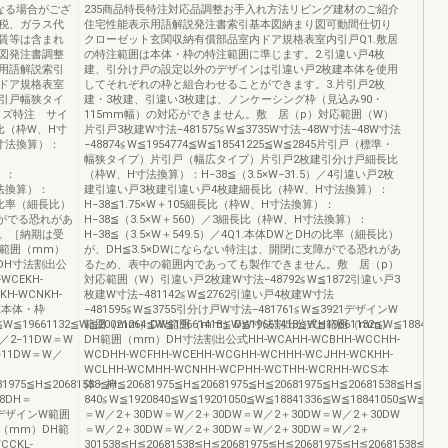
なる場合がござ
235商品特長特注対応品調整お手入れ方法リビング建材のご紹介
税、ガラス代
住宅性能表示用語解説発注書索引基本図納まり図可動間仕切り
賃等は含まれ
クローゼット玄関収納有償部品室内ドア規格表室内引戸Q1.敷居
図発注書調整
の特注範囲は本体・枠の特注範囲に準じます。2.引違い戸4枚
用語解説索引
建、引分け戸の設定以外のデザインは引違い戸2枚建本体を使用
ドア規格表室
してそれぞれの枠と組合わせることができます。3.片引戸2枚
引戸幅狭タイ
建・3枚建、引違い3枚建は、ノンケーシング枠（見込み90・
イズ特注 サイ
115mm幅）の対応ができません。敷 居（p）対応範囲（W）
比（枠W、H寸
片引戸3枚建W寸法−481575≦W≦3735W寸法−48W寸法−48W寸法
H寸法換算）：
−48874≦W≦1954774≦W≦18541225≦W≦2845片引戸（標準・
：
幅狭タイプ）片引戸（幅広タイプ）片引戸2枚建引分け戸細長比
）：
（枠W、H寸法換算）：H−38≦（3.5×W−31.5）／4引違い戸2枚
寸法換算）：
建引違い戸3枚建引違い戸4枚建細長比（枠W、H寸法換算）：
Hの比率（細長比）
H−38≦1.75×W＋105細長比（枠W、H寸法換算）：
障がでる恐れがあ
H−38≦（3.5×W＋560）／3細長比（枠W、H寸法換算）：
。［納期は受
H−38≦（3.5×W＋549.5）／4Q1.本体DWとDHの比率（細長比）
W範囲（mm）
が、DH≦3.5×DWにならない特注は、開閉に支障がでる恐れがあ
DH寸法割出公
るため、表中の範囲内であっても製作できません。敷 居（p）
WCEKH-
対応範囲（W）引違い戸2枚建W寸法−48792≦W≦1872引違い戸3
KH-WCNKH-
枚建W寸法−481142≦W≦2762引違い戸4枚建W寸法
CX本体・枠
−481595≦W≦3755引分け戸W寸法−481761≦W≦3921デザインW
8≦W≦19661132≦W≦20021264≦W≦19661418≦W≦19661418≦W≦19661132≦W≦1884
範囲（mm）DW範囲（mm）DW寸法割出公式H範囲（mm）
／2−11DW＝W
DH範囲（mm）DH寸法割出公式HH-WCAHH-WCBHH-WCCHH-
−11DW＝W／
WCDHH-WCFHH-WCEHH-WCGHH-WCHHH-WCJHH-WCKHH-
WCLHH-WCMHH-WCNHH-WCPHH-WCTHH-WCRHH-WCS本
681975≦H≦20681538≦H≦20681975≦H≦20681975≦H≦20681975≦H≦20681538≦H≦206
体・枠
38DH＝
840≦W≦1920840≦W≦19201050≦W≦18841336≦W≦18841050≦W≦19
38デザインW範囲
＝W／2＋30DW＝W／2＋30DW＝W／2＋30DW＝W／2＋30DW
（mm）DH範
＝W／2＋30DW＝W／2＋30DW＝W／2＋30DW＝W／2＋
CCKL-
301538≦H≦20681538≦H≦20681975≦H≦20681975≦H≦20681538≦H≦