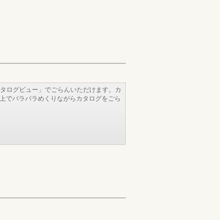
タログビュー」でごらんいただけます。カ
b上でパラパラめくりながらカタログをごら