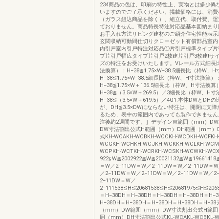
234商品の色は、印刷の特性上、実物とは多少異
いますのでご了承ください。掲載価格には、消費
（ガラス組込商品を除く）、組立代、取付費、運
ておりません。商品特長特注対応品基本図納まり
お手入れ方法リビング建材のご紹介住宅性能表示
玄関収納可動間仕切りクローゼット有償部品室内
内引戸室内引戸特注対応品①片引戸標準タイプ片
プ片引戸幅広タイプ片引戸2枚建片引戸3枚建!サ
ズの特注をお受けいたします。Vレール方式細長
法換算）：H−38≦1.75×W−38.5細長比（枠W、
H−38≦1.75×W−38.5細長比（枠W、H寸法換算）
H−38≦1.75×W＋136.5細長比（枠W、H寸法換算
H−38≦（3.5×W＋269.5）／3細長比（枠W、H
H−38≦（3.5×W＋619.5）／4Q1.本体DWとD
が、DH≦3.5×DWにならない特注は、開閉に支
るため、表中の範囲内であっても製作できません
注後約2週間です。］デザインW範囲（mm）D
DW寸法割出公式H範囲（mm）DH範囲（mm）
式KH-WCAKH-WCBKH-WCCKH-WCDKH-WCFKH-
WCGKH-WCHKH-WCJKH-WCKKH-WCLKH-WCM
WCPKH-WCTKH-WCRKH-WCSKH-WCWKH-W
922≦W≦2002922≦W≦20021132≦W≦1966141
＝W／2−11DW＝W／2−11DW＝W／2−11DW＝W
／2−11DW＝W／2−11DW＝W／2−11DW＝W／2
2−11DW＝W／
2−111538≦H≦20681538≦H≦20681975≦H≦20
＝H−38DH＝H−38DH＝H−38DH＝H−38DH＝H−
H−38DH＝H−38DH＝H−38DH＝H−38DH＝H−
（mm）DW範囲（mm）DW寸法割出公式H範囲
囲（mm）DH寸法割出公式KL-WCAKL-WCBKL-W