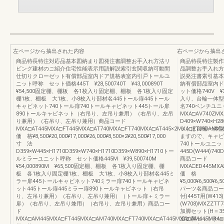
左ページから抽出された内容
右ページから抽出
商品特長特注対応品基本図納まり図発注書調整お手入れ方法リ
商品特長特注製作範
ビング建材のご紹介住宅性能表示用語解説索引玄関収納可動間
品調整お手入れ方
仕切りクローゼット有償部品室内ドア規格表室内引戸トールユ
説発注書索引基本
ニット呼称 セット価格445T ¥28,500740T ¥43,000890T
納有償部品室内ド
¥54,500固定棚、棚板 各1枚入り固定棚、棚板 各1枚入り固定
ット価格740V ¥3
棚1枚、棚板 大1枚、小8枚入り部材名445トール扉445トール
入り、台輪一体型
キャビネット740トール扉740トールキャビネット445トール扉
名740ベンチユ
890トールキャビネット（右吊り、左吊り兼用）（右吊り、左吊
MXA□AV740ZMX
り兼用）（右吊り、左吊り兼用）商品コード
D409×W740×H2
MXA□AT445MXA□FT445MXA□AT740MXA□FT740MXA□AT445×2MXA□FT890AMXA
ットは台輪一体型
価 格¥8,500¥20,000¥17,000¥26,000¥8,500×2¥20,500¥17,000
ますので、キャビ
寸 法
740トールユニ
D359×W445×H1710D359×W740×H1710D359×W890×H1710トー
445D(W444)740D
ルミラーユニット呼称 セット価格445M ¥39,500740M
商品コード
¥54,000890M ¥65,500固定棚、棚板 各1枚入り固定棚、棚
MXA□ED445MXA
板 各1枚入り固定棚1枚、棚板 大1枚、小8枚入り部材名445ミ
価 格
ラー扉445トールキャビネット740ミラー扉740トールキャビネ
¥5,000¥6,500¥6,5
ット445トール扉445ミラー扉890トールキャビネット（右吊
パーツ名商品コー
り、左吊り兼用）（右吊り、左吊り兼用）（トール扉＋ミラー
付)445T用(W413)
扉）（右吊り、左吊り兼用）（右吊り、左吊り兼用）商品コー
(W708)MXZZTT7
ド
加脚セット(H＝35
MXA□AM445MXA□FT445MXA□AM740MXA□FT740MXA□AT445MXA□AM445MXA□
追加脚セット(H＝2