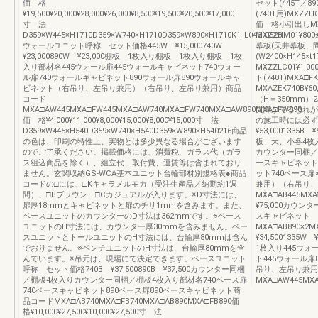
価 格
セット(445T／8
¥19,500¥20,000¥28,000¥26,000¥8,500¥19,500¥20,500¥17,000
(740T用)MXZZH
寸 法
価 格小引出しMXZ
D359×W445×H1710D359×W740×H1710D359×W890×H1710K1_L046_0628
MXZZHM01¥8
ウォールユニット呼称 セット価格445W ¥15,000740W
幕板(天井幕板、
¥23,000890W ¥23,000棚板 1枚入り棚板 1枚入り棚板 1枚
(W2400×H145×
入り部材名445ウォール扉445ウォールキャビネット740ウォー
MXZZLC01¥1
ル扉740ウォールキャビネット890ウォール扉890ウォールキャ
ト(740T)MXA□F
ビネット（右吊り、左吊り兼用）（右吊り、左吊り兼用）商品
MXAZEK740B¥
コード
（H＝350mm）
MXA□AW445MXA□FW445MXA□AW740MXA□FW740MXA□AW890MXA□FW890
支障がでる恐れが
価 格¥4,000¥11,000¥8,000¥15,000¥8,000¥15,000寸 法
の施工時には必ず
D359×W445×H540D359×W740×H540D359×W890×H540216商品
¥53,0001335B
の色は、印刷の特性上、実物とは多少異なる場合がございます
板 大、小各4枚
のでご了承ください。掲載価格には、消費税、ガラス代（ガラ
カウンター同梱／棚
ス組込商品を除く）、組立代、取付費、運賃等は含まれており
ースキャビネット4
ません。玄関収納GS-WCA基本ユニット台輪部材別規格表●商品
ット740ベース扉
コードの□には、□Kキャラメルモカ（受注生産品／納期約1週
兼用）（右吊り、
間）、□Bブラウン、□Cカジュアルが入ります。※D寸法には、
MXA□AB445MXA□
扉厚18mmとキャビネットと扉のチリ1mmを含みます。また、
¥75,000カウン
ベースユニットのカウンターのD寸法は362mmです。※ベース
スキャビネット
ユニットのH寸法には、カウンター厚30mmを含みません。ベー
MXA□AB890×2MX
スユニットとトールユニットのH寸法には、台輪厚80mmは含ん
¥34,500133
でおりません。※ベンチユニットのH寸法は、台輪厚80mmを含
1枚入り445ウォ
んでいます。※吊元は、現場にて決定できます。ベースユニット
ト445ウォール扉
呼称 セット価格740B ¥37,500890B ¥37,500カウンター同梱
吊り、左吊り兼用
／棚板4枚入りカウンター同梱／棚板4枚入り部材名740ベース扉
MXA□AW445MXA□
740ベースキャビネット890ベース扉890ベースキャビネット商
品コードMXA□AB740MXA□FB740MXA□AB890MXA□FB890価
格¥10,000¥27,500¥10,000¥27,500寸 法