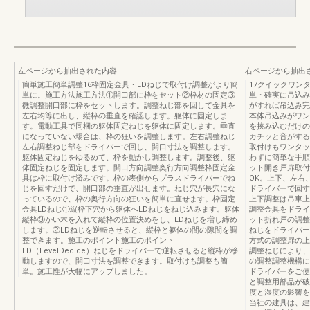
左ページから抽出された内容
右ページから抽出
簡単施工簡単調整16枠固定金具・LDねじで取付け調整がより簡
17クイックワン
単に。施工方法施工方法①開口部に枠をセット②枠材の固定③
単・確実に吊込み
微調整開口部に枠をセットします。調整ねじ部を回して金具を
がすれば吊込み完
左右均等に出し、縦枠の垂直を確認します。躯体に固定しま
本体吊込みがワン
す。電動工具で同梱の躯体固定ねじを躯体に固定します。垂直
を挟み込むだけの
になっていない場合は、枠の狂いを調整します。左右調整ねじ
カチッと音がする
左右調整ねじ部をドライバーで回し、開口寸法を調整します。
取付けもワンタッ
躯体固定ねじをゆるめて、枠を動かし調整します。調整後、躯
わずに簡単な手順
体固定ねじを固定します。開口方向調整奥行方向調整枠固定金
ット開き戸扉取付
具は枠に取付け済みです。枠の表側からプラスドライバーでね
OK。上下、左右
じを回すだけで、開口部の垂直が出せます。ねじ穴が長穴にな
ドライバーで回す
っているので、枠の奥行方向の狂いを簡単に直せます。枠固定
上下調整は吊車上
金具LDねじ①縦枠下穴から躯体へLDねじをねじ込みます。躯体
調整金具をドライ
縦枠③かい木を入れて縦枠の位置決めをし、LDねじを増し締め
ット折れ戸の調整
します。②LDねじを逆転させると、縦枠と躯体の間の隙間を調
ねじをドライバー
整できます。施工のポイント施工のポイント
方式の調整扉の上
LD（LevelDecide）ねじをドライバーで逆転させると縦枠が移
調整ねじにより、
動しますので、開口寸法を調整できます。取付けも調整も簡
の調整調整機構に
単。施工性が大幅にアップしました。
ドライバーをご使
と調整用部品が破
度と湿度の影響を
当社の建具は、建