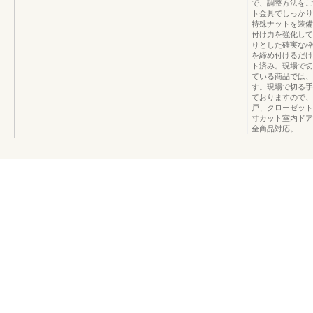
で、調整方法をご
ト金具でしっかり
特殊ナットを装備
付け力を強化して
りとした確実な枠
を締め付けるだけ
ト済み。現場で切
ている商品では、
す。現場で切る手
ておりますので、
戸、クローゼット
寸カット室内ドア
全商品対応。