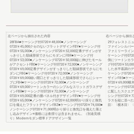
左ページから抽出された内容
右ページから抽出
28FBA■ケーシング付0720￥48,000■ノンケーシング
29フォレストニ
0720￥45,000クセのないフラットデザインFBY■ケーシング付
ファインシルバー
0720￥55,000■ノンケーシング0720￥52,000定番デザインがす
ファミリーラインカ
っきりした額縁形状でさらにモダンにFBR■ケーシング付
ケーシング付0720
0720￥53,000■ノンケーシング0720￥50,000縦に伸びたモール
側にツートンカラ
がアクセントFBE■ケーシング付0720￥72,000■ノンケーシング
グ付0720￥53,
0720￥69,000定番デザインがすっきりした額縁形状でさらにモ
した水平基調のデザ
ダンにFBG■ケーシング付0720￥72,000■ノンケーシング
ケーシング0720
0720￥69,000細い開口とすっきりした額縁形状でさらにシャー
ザインFB5■ケーシ
プにFB4■ケーシング付0720￥72,000■ノンケーシング
0720￥69,0
0720￥69,000ツートンカラーのシンプルなスリットガラスデザ
ケーシング付0720
インFB8■ケーシング付0720￥72,000■ノンケーシング
に配したスクエア
0720￥69,000定番の腰パネル付きデザインFBV■ケーシング付
シング付0720￥7
0720￥65,000■ノンケーシング0720￥62,000明かり採りと換気
ラスを縦に並べた
口を備えたフラットデザインFBZ■ケーシング付0720￥74,000■
目〉〈横木目〉〈
ノンケーシング0720￥71,000明かり採りと換気口を備えた落と
し込みデザイン※価格には沓摺りは含まれません。（別途見積
り）Modernモダン標準ドアデザイン一覧