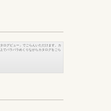
タログビュー」でごらんいただけます。カ
b上でパラパラめくりながらカタログをごら