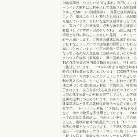
26地球環境にやさしいMDFを素材に利用してい
ーラインの材料は山林手入れで伐採される間伐材
クルしたMDF（中質繊維板）。貴重な森林資源
ことで、環境にやさしい商品をお届けし、地球環
り組んでいます。きれいな空気を循環させる工夫
す。室内ドアは計画換気に必要な換気量を確保で
沓摺りとドア本体下部のチリを10mm以上あけ
環境と毎日の暮らしにやさしい品質。ファミリー
心をお届けします。ご家族の健康に配慮するため
デヒドなどシックハウス症候群の原因といわれる
減につとめています。住宅の断熱・気密化により
なっているのが入居直後に頭痛やめまいなどを引
クハウス症候群（新築病）。厚生労働省では、そ
13の化学物質の室内濃度指針を公表し、指針値
に推奨しています。（1997年6月より順次追加され
時点で13物質が公表されています）2003年7月
法でそのうちのホルムアルデヒドとクロルピリホ
制が導入されることになりました。あわせて住宅
法に基づく住宅性能表示制度「空気環境」性能等
正されます。安心宣言2安心宣言1当社のリビン
上記の化学物質への対応を完了しており、お客様
提供の追求につとめています。ホルムアルデヒド
建築基準法と住宅品質確保促進法の規定で最も発
分です。『F☆☆☆☆』対応『13物質』対応トル
など、他の12物質を不使用としています。（200
べての規制対象商品は、内装仕上げ材としての使
ません。規制対象外の商品についても『F☆☆☆
同等の仕様となっております。ドア床材空気の流
湿シート印刷柄トップコートマット印刷（シート
ト反りを抑え、塩素を含まないシートを表面シー