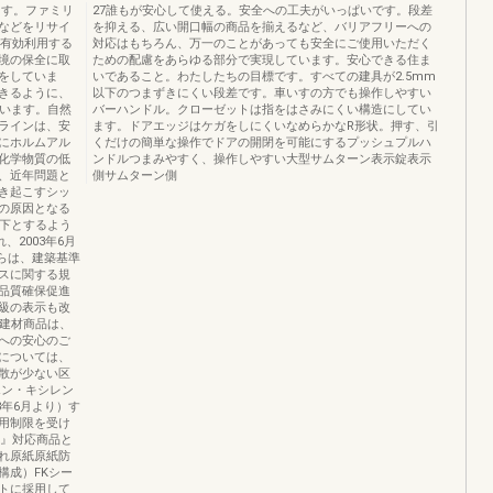
ます。ファミリ
27誰もが安心して使える。安全への工夫がいっぱいです。段差
などをリサイ
を抑える、広い開口幅の商品を揃えるなど、バリアフリーへの
を有効利用する
対応はもちろん、万一のことがあっても安全にご使用いただく
境の保全に取
ための配慮をあらゆる部分で実現しています。安心できる住ま
をしていま
いであること。わたしたちの目標です。すべての建具が2.5mm
きるように、
以下のつまずきにくい段差です。車いすの方でも操作しやすい
ています。自然
バーハンドル。クローゼットは指をはさみにくい構造にしてい
ラインは、安
ます。ドアエッジはケガをしにくいなめらかなR形状。押す、引
にホルムアル
くだけの簡単な操作でドアの開閉を可能にするプッシュプルハ
化学物質の低
ンドルつまみやすく、操作しやすい大型サムターン表示錠表示
、近年問題と
側サムターン側
き起こすシッ
の原因となる
以下とするよう
、2003年6月
からは、建築基準
スに関する規
品質確保促進
級の表示も改
グ建材商品は、
への安心のご
については、
散が少ない区
エン・キシレン
3年6月より）す
用制限を受け
☆』対応商品と
れ原紙原紙防
構成）FKシー
トに採用して