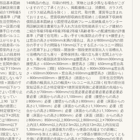
部品基本図納
140商品の色は、印刷の特性上、実物とは多少異なる場合がござ
語解説発注書
いますのでご了承ください。掲載価格には、消費税、ガラス代
介139等級5
（ガラス組込商品を除く）、組立代、取付費、運賃等は含まれ
評価基準（戸建
ておりません。壁面収納内部収納出窓収納ミニ収納床下収納有
生活空間外の
償部品基本図納まり図壁埋込収納フレーム収納集成カウンター
ター設置の場
用語解説発注書索引お手入れ方法住宅性能表示リビング建材の
勝手口その他
ご紹介等級5等級4等級3等級2等級1高齢者等への配慮性能の評価
差④バルコニ
基準（戸建て住宅用）←良い手すり転落防止の手すり※腰壁また
上がりかまち
は窓台の高さが650mm未満の場合は、高さが800mm以内の部
の段差④バル
分の手すり子の間隔を110mm以下とする広さバルコニー2階以
⑥室内または
上の窓廊下および階段︵開放側︶階段便所浴室出入り浴槽出入
m以上の段差特
り浴槽内の立ち座り・姿勢保持洗い場の立ち座り玄関上がりか
、食事室特定寝
まち・靴の着脱脱衣室650mm≦腰壁高さ＜1,100mm300mm≦
りと玄関外側の
腰壁高さ＜650mm300mm＞腰壁高さ［2階］650mm≦窓台高
以下110mm
さ＜750mm［3階］650mm≦窓台高さ＜800m300mm≦窓台高
mm）規定しな
さ＜650mm300mm＞窓台高さ650mm≦腰壁高さ（踏面から）
規定しない6/7
＜800mm650mm＞腰壁高さ（踏面から） 日常生活空間内
2倍＋踏面の寸
の通路の幅員出入口の幅員※バルコニー出入口除く柱等の部分浴
0mm以下かつ
室短辺長さ広さ特定寝室※1便所浴室両側に必要踏面の先端から
でよい①滑り止
の高さが700mm∼900mmの位置必要必要必要必要必要必要必
となってい
要必要（床面からの高さ≧1,100mm）必要（腰壁からの高さ
上90゜以下
≧800mm）必要（腰壁からの高さ≧800mm）必要（床面からの
の他の措置に
高さ≧1,100mm）必要（床面からの高さ≧1,100mm）必要（窓
特定寝室※1と
台からの高さ≧800mm）必要（床面からの高さ≧1,100mm）必
m以下※2同左
要（床面からの高さ≧800mm）必要（床面（踏面）からの高さ
は180mm）
≧800mm）850mm以上800mm以上800mm以上※7800mm以
50mm以下
上内法1,400mm以上内法2.5m2以上内法12m2以上内法短辺
80mm以下
1,300mmまたは便器後方の壁から便器の先端までの距離に
※2規定しない
500mmを加えた値以上であり、かつ便器が腰掛け式少なくとも
の階段の基準でよ
片側に必要踏面の先端からの高さが700mm∼900mmの位置必