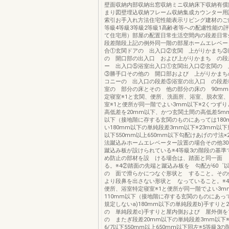
壁面収納内部収納出窓収納ミニ収納床下収納有償
まり図壁埋込収納フレーム収納集成カウンター用
索引お手入れ方法住宅性能表示リビング建材のご紹
等級4等級3等級2等級1高齢者等への配慮性能の
て住宅用）部屋の配置日常生活空間内の段差日常
段差階段上記の例外同一階の部屋ホームエレベー
合①玄関ドアの 出入口②玄関 上がりかまち③
の 開口部の出入口 および上がりかまち の段
ー 出入口⑤浴室出入口①玄関出入口②玄関の 
③勝手口その他の 開口部および 上がりかまち
コニーの 出入口の段差⑤浴室の出入口 の段差
室の 部分の床とその 他の部分の床の 90m
定寝室※1と玄関、便所、洗面所、浴室、脱衣室
室※1と便所が同一階でよい3mm以下※2くつず
高低差を20mm以下、かつ玄関土間の高低差5mm
以下（接地階に存する玄関のものにあっては180
い180mm以下の単純段差3mm以下※23mm以下
以下550mm以上650mm以下勾配けあげの寸法×
法蹴込みホームエレベーター設置の場合その他3
蹴込み板が設けられている※4等級3の階段の基準
め防止の部材を設 ける場合は、踏面と同一面 
る。※4②踏面の先端と蹴込み板を 勾配が60゜以
の 面で滑らかにつなぐ形状と すること。そ
より段鼻を出さない形状と なっていること。※4
便所、浴室特定寝室※1と便所が同一階でよい3m
110mm以下（接地階に存する玄関のものにあって
規定しないa)180mm以下の単純段差b)手すりと2
の 単純段差c)手すりと屋内側および 屋外側を1
の またぎ段差20mm以下の単純段差3mm以下
6/7以下550mm以上650mm以下同左※5等級3