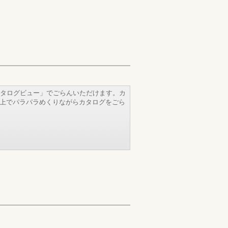
タログビュー」でごらんいただけます。カ
b上でパラパラめくりながらカタログをごら