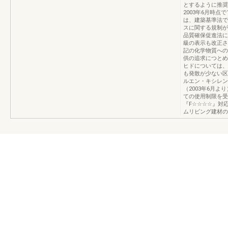
とするように推奨
2003年6月時点
は、建築基準法で
スに関する規制が
品質確保促進法に
級の表示も改正さ
記の化学物質への
供の追求につとめ
ヒドについては、
も発散が少ない区
ルエン・キシレン
（2003年6月
ての使用制限を受
『F☆☆☆☆』対
ムリビング建材の