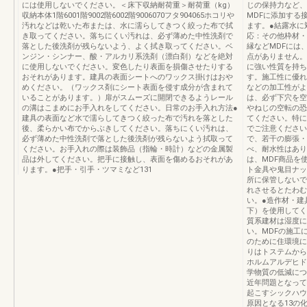
には使用しないでください。＜床下収納耐荷重＞耐荷重（kg）
じの保持力など、
収納本体1階6001階9002階6002階9006070フタ904065ホコリや
MDFに添加する
汚れなどは乾いた布または、水に濡らしてきつく絞った布で拭
ます。●結露水に
き取ってください。落ちにくい汚れは、必ず薄めた中性洗剤で
応：その他枠材・
落とした後洗剤が残らないよう、よく拭き取ってください。ベ
縁などMDFには
ンジン・シンナー、酸・アルカリ系洗剤（漂白剤）などを絶対
点がありません。
に使用しないでください。変色したり表面を損傷させたりする
に強い性質を持ち
おそれがあります。建具の表面シートへのワックス掛けはおや
す。施工性に優れ
めください。（ワックス剤にシート表面を侵す成分が含まれて
などの加工性がよ
いることがあります。）扉がスムーズに開閉できるようレール
は、必ず下穴を空
の溝はこまめにお手入れをしてください。日常のお手入れ方法●
やねじの空転の恐
建具の表面など水で濡らしてきつく絞った布で汚れを落とした
てください。特に
後、柔らかい布でからぶきしてください。落ちにくい汚れは、
でご注意ください
必ず薄めた中性洗剤で落とした後洗剤が残らないよう拭取って
で、若干の膨張・
ください。お手入れの際は装飾品（指輪・時計）などの金属製
べ、耐水性はあり
品は外してください。把手に接触し、表面を傷めるおそれがあ
は、MDF商品を
ります。●把手・引手・ツマミなど131
ト金具や鬼目ナッ
所に保管しないで
れさせるとたわむ
い。●造作材・建
下）を使用してく
質系建材は湿度に
い。MDFの施工
のために住環境に
りはトステムから
ホルムアルデヒド
学物質の低減につ
近年問題となって
起こすシックハウ
原因となる13の