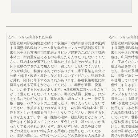
左ページから抽出された内容
右ページから抽出
壁面収納内部収納出窓収納ミニ収納床下収納有償部品基本図納
壁面収納内部収納
まり図壁埋込収納フレーム収納集成カウンター用語解説発注書
まり図壁埋込収納
索引お手入れ方法住宅性能表示リビング建材のご紹介床下収納
索引お手入れ方法
本体に、耐荷重を超えるものを載せたり入れたりしないでくだ
色は、印刷の特性
さい。収納本体が落下したり壊れたりするおそれがあります。
でご了承ください
床下収納のフタの上で飛んだり、跳ねたりしないでください。
組込商品を除く）
フタが破損し、転落するおそれがあります。床下収納を自分で
せん。非塩ビ系樹
分解・修理・改造・取外しなどをしないでください。収納本体
は、非塩ビ系シー
が外れ、階下に落下するおそれがあります。各種収納棚板に耐
を使用しています
荷重を超える荷重をかけないでください。棚板が破損、脱落
傷性（すりきずに
し、けがをするおそれがあります。●注意棚板に乗ったりぶら下
ついても、枠用と
がって遊んだりしないでください。棚板が破損、脱落し、けが
アップさせていま
をするおそれがあります。収納本体・網カゴ・トレー・仕切り
将来における環境
板・棚板・バスケットの上に乗ったり、中に入ったりしないで
MDFを素材に利
ください。破損するおそれがあります。●お願い収納本体に固い
使用している材料
物を落としたり衝撃を与えたりしないでください。破損するお
される間伐材など
それがあります。水・油・酸性の液体・殺虫剤などがかかった
しています。世界
場合はすぐ拭き取ってください。変色したり、跡やにおいが残
な森林資源を有効
ったりするおそれがあります。腐りやすい物、湿気を嫌う物、
けし、地球環境保
カビの発生しやすい物を入れる用途には使用しないでくださ
る節の影響が少な
い。収納内部には、灯油やベンジンなどの危険物を入れる用途
適切な性能のMD