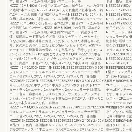
本、補色2本 へこみ傷用／透明2本ニュートラル
ド価 格容 量キャ
NZZZ119￥8,400えぐれ傷用／基本色2本、補色2本 へこみ傷用
NZZZ092￥85
／透明2本エッセンNZZZ104￥8,400えぐれ傷用／基本色2本、補
NZZZ097￥8
色2本 へこみ傷用／透明2本ジェラータNZZZ107￥8,400えぐれ
NZZZ095￥85
傷用／基本色2本、補色2本 へこみ傷用／透明2本ショコラーデ
NZZZ098￥85
NZZZ143￥8,400えぐれ傷用／基本色2本、補色2本 へこみ傷用
NZZZ149￥8
／半透明2本ビンテージNZZZ103￥8,400えぐれ傷用／基本色2
使用ください。K
本、補色2本 へこみ傷用／半透明2本商品コード商品タイプ
N：ニュートラル
価 格商品コード商品タイプ価 格タッチアップマーカーすり
ショコラーデWH横
傷などの細い傷の補修にお使いください。切れた木目を書いた
樹脂製）現場にて
り、床の木目の色付けにも役立つ3色ペンセットです。●3Nマー
場合の木口貼りと
カーキットに標準装備の電気ごてを単品でもご用意しました。●
ャラメルモカNZZZ
バーンナイフNZZZ131電気ごてタイプ￥11,000NZZZ1303本セ
アルNZZZ088￥
ット￥5,400キャラメルモカブラウンカジュアルビンテージ12本
NZZZ090￥3,3
セット商品コード色2本入り2本入り2本入り2本入り内 容価格
NZZZ078￥3,3
NZZZ146￥20,500NZZZ144NZZZ034NZZZ035NZZZ033￥3,500￥3,500￥3,500￥3,
NZZZ072￥3
フォレストニュートラルエッセンジェラータショコラーデ商品
L型ケーシング用
コード色2本入り2本入り2本入り2本入り2本入り内 容価格
21.236×10商品
NZZZ036NZZZ037NZZZ038NZZZ032NZZZ145￥3,500￥3,500￥3,500￥3,500￥3,5
ャラメルモカ＝□
キャラメルモカ1本ブラウン1本カジュアル2本フォレスト1本ニ
□Fニュートラル
ュートラル2本エッセン2本ジェラータ2本ショコラーデ1本商品
デ＝□Sビンテー
コード色内 容価格キャラメルモカブラウンカジュアルファイ
ます。キャラメル
ンシルバービンテージ12本セット商品コード色2本入り2本入り2
レスト＝□Fニュ
本入り2本入り2本入り内 容価格
ョコラーデ＝□S
NZZZ147￥14,000NZZZ028NZZZ009NZZZ010NZZZ027NZZZ007￥2,400￥2,400￥2
WL樹脂シートを
フォレストニュートラルエッセンジェラータショコラーデ商品
小キズなどの補修
コード色2本入り2本入り2本入り2本入り2本入り内 容価格
ビ内部抽象柄は玄
NZZZ019NZZZ020NZZZ008NZZZ069NZZZ029￥2,400￥2,400￥2,400￥2,400￥2,4
す。目隠しシール
商品コード色内 容価格キャラメルモカ1本ブラウン1本カジュ
柄はクローゼット
アル2本フォレスト1本ニュートラル2本エッセン2本ジェラータ2
把手穴隠しシール