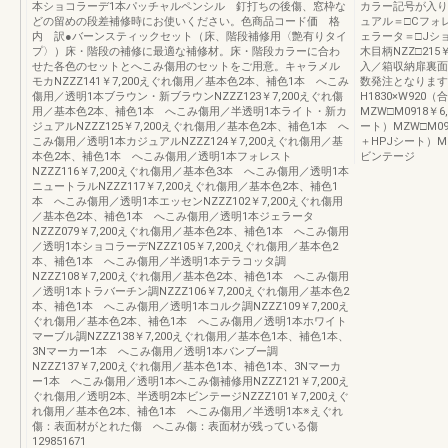
本ショコラーデ1本パッチャルペンシル 釘打ちの後傷、窓枠な
カラー記号が入り
どの留めの段差補修時にお使いください。色商品コード価 格
ュアル＝□Cフォ
内 訳●バーンスティックセット（床、階段補修用〈艶有りタイ
ェラータ＝□Jシ
プ〉）床・階段の補修に最適な補修材。床・階段カラーに合わ
木目柄NZZ□215
せた各色のセットとへこみ傷用のセットをご用意。キャラメル
入／箱収納扉裏面用
モカNZZZ141￥7,200えぐれ傷用／基本色2本、補色1本 へこみ
数発注となります
傷用／透明1本ブラウン・新ブラウンNZZZ123￥7,200えぐれ傷
H1830×W920
用／基本色2本、補色1本 へこみ傷用／半透明1本ライト・新カ
MZW□M0918￥6
ジュアルNZZZ125￥7,200えぐれ傷用／基本色2本、補色1本 へ
ート）MZW□M092
こみ傷用／透明1本カジュアルNZZZ124￥7,200えぐれ傷用／基
＋HPJシート）MZ
本色2本、補色1本 へこみ傷用／透明1本フォレスト
ビンテージ
NZZZ116￥7,200えぐれ傷用／基本色3本 へこみ傷用／透明1本
ニュートラルNZZZ117￥7,200えぐれ傷用／基本色2本、補色1
本 へこみ傷用／透明1本エッセンNZZZ102￥7,200えぐれ傷用
／基本色2本、補色1本 へこみ傷用／透明1本ジェラータ
NZZZ079￥7,200えぐれ傷用／基本色2本、補色1本 へこみ傷用
／透明1本ショコラーデNZZZ105￥7,200えぐれ傷用／基本色2
本、補色1本 へこみ傷用／半透明1本テラコッタ調
NZZZ108￥7,200えぐれ傷用／基本色2本、補色1本 へこみ傷用
／透明1本トラバーチン調NZZZ106￥7,200えぐれ傷用／基本色2
本、補色1本 へこみ傷用／透明1本コルク調NZZZ109￥7,200え
ぐれ傷用／基本色2本、補色1本 へこみ傷用／透明1本ホワイト
マーブル調NZZZ138￥7,200えぐれ傷用／基本色1本、補色1本、
3Nマーカー1本 へこみ傷用／透明1本バンブー調
NZZZ137￥7,200えぐれ傷用／基本色1本、補色1本、3Nマーカ
ー1本 へこみ傷用／透明1本へこみ傷補修用NZZZ121￥7,200え
ぐれ傷用／透明2本、半透明2本ビンテージNZZZ101￥7,200えぐ
れ傷用／基本色2本、補色1本 へこみ傷用／半透明1本※えぐれ
傷：表面材がとれた傷 へこみ傷：表面材が残っている傷
129851671