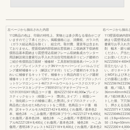
左ページから抽出された内容
右ページから抽出
112商品の色は、印刷の特性上、実物とは多少異なる場合がござ
113壁面収納内
いますのでご了承ください。掲載価格には、消費税、ガラス代
納まり図壁埋込収
（ガラス組込商品を除く）、組立代、取付費、運賃等は含まれ
書索引お手入れ方
ておりません。壁面収納内部収納出窓収納ミニ収納床下収納有
剤 幅木・廻り縁
償部品基本図納まり図壁埋込収納フレーム収納集成カウンター
ください。戸当た
用語解説発注書索引お手入れ方法住宅性能表示リビング建材の
にお使いください
ご紹介有償部品①面材・補修材・工具部材別規格表バーンステ
NZZZ050￥4
ィック／プレインスティック3Nマーカーバーンインバルムリビ
目立たないよう、
ング建材補修キット（解説ビデオ付）リビング建材のキズをき
い。ポリネートチ
れいに補修するキットです。補修キット商品内容リビング建材
とMDFおよび木
補修キットオプション123ウールルーブバーンナイフブロックパ
どの接着にお使い
ットケンマロンシート467スチールウールトレースクロスサンド
NZZZ061NZZZ
ペーパーマスキングテープ8591011ビデオテープケース
価 格／1箱入 
1213133102411商品コード価 格NZZZ150￥40,000●プレイン
36mm40mmNZZZ
スティックセット（樹脂シート〈艶消しタイプ〉）樹脂シー
本／1箱3本溝入り
ト、強化紙シートの補修に適した艶消しタイプのスティック。
トした後、下穴加
商品色に合わせた6色のセットをご用意。色商品コード価 格
う、押さえる治具
内 訳キャラメルモカNZZZ142￥8,400えぐれ傷用／基本色2
NZZZ071￥7,
本、補色2本 へこみ傷用／透明2本ブラウンNZZZ127￥8,400え
NZZZ004NZZZ0
ぐれ傷用／基本色2本、補色2本 へこみ傷用／半透明2本カジュ
65（3.8φ×65
アルNZZZ128￥8,400えぐれ傷用／基本色2本、補色2本 へこみ
50（3.4φ×5
傷用／透明2本フォレストNZZZ118￥8,400えぐれ傷用／基本色2
NZZZ200￥4,