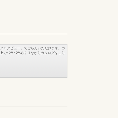
タログビュー」でごらんいただけます。カ
b上でパラパラめくりながらカタログをごら