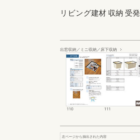
リビング建材 収納 受発注カタ
出窓収納／ミニ収納／床下収納
110
111
左ページから抽出された内容