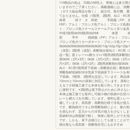
110商品の色は、印刷の特性上、実物とは多少異
いますのでご了承ください。掲載価格には、消費
（ガラス組込商品を除く）、組立代、取付費、運
ておりません。仕様（1階用、2階用、ALC
体受 枠フ タ 枠把 手樹脂（PP、2階用
FRP）アルミ：ブロンズ色アルミ：ブロンズ色亜
ト：ブロンズ色スチールスチールアルミ吊り金具（
中桟1階用06092階用0609本 体受 
把 手中 桟樹脂（PP）アルミ：ブロン
ブロンズ色ポリカーボネート：ブロンズ色スチー
060606090606060906060606110p165p70p120
（深型）2階用（浅型）床断熱仕様ALC・RC用
品一覧］皿トレー○○網カゴ○○1階用2階用床断熱仕
用0609（2尺×3尺）0606（2尺×2尺）0606（2尺×
尺×3尺）0606（2尺×2尺）2階用床断熱仕様0606
ALC・RC用1階用床下収納（床断熱仕様）断熱
用断熱材収納BOX冷気床下収納床下スペースを
下収納。1階用、2階用を設定しています。商品
12mmと15mmの床材に対応しています。床材
えるフタ材施工後でも本体を取り外しできますの
に便利です。※2階用は落下防止のために外さな
本体は施工後でも取外し可能小物の収納や仕切り
レーと網カゴを付属しています。便利な皿トレー
備しています。高気密・高断熱仕様で冷気が侵入
です。断熱材付フタと枠用断熱材により、家の気
を損なわず、足元からの冷気の侵入を少なくしま
収納BOXは樹脂製で軽く、簡単に取外しができ
です。しかも、床下点検口としても使うことがで
熱仕様なら高気密・高断熱住宅にもおすすめ