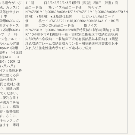
なる場合がござ
111開 口2尺×2尺2尺×3尺1階用（深型）2階用（浅型）商
税、ガラス代
品コード価 格サイズ商品コード価 格サイズ
賃等は含まれ
NPAZ201￥19,000606×606×427.5NPAZ211￥19,000606×606×270.5NPAZ
・RC用）本
階用）（1階用）●床断熱仕様開 口2尺×2尺商品コード
0609のみ
価 格サイズNPAZ221￥45,000606×606×354●ALC・RC用
鉛ダイキャス
開 口2尺×2尺商品コード価 格サイズ
2階用0606）
NPAZ231￥19,000606×606×228商品特長特注製作範囲納まり図
枠フ タ 枠
P.110特注不可P.128価格一覧・部材別規格表床下収納壁面収納
ズ色アルミ：
内部収納出窓収納ミニ収納床下収納有償部品基本図納まり図壁
ルシェル容量
埋込収納フレーム収納集成カウンター用語解説発注書索引お手
p70p60p1階用
入れ方法住宅性能表示リビング建材のご紹介
（浅型）［付属部
様ALC・RC
2尺）0609（2
（2尺×2尺）
材付フタ断熱材枠
有効に使える床
体系仕様厚み
と同じ素材が使
で、掃除の際
いでください。
に便利な皿ト
や網カゴを装
しにくい構造
密・断熱性能
す。さらに、
洗浄もラクラク
きます。床断