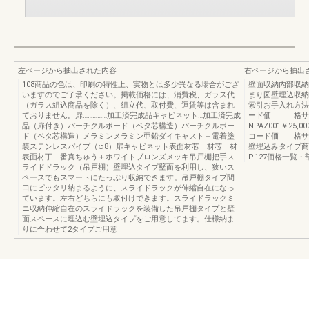
左ページから抽出された内容
右ページから抽出
108商品の色は、印刷の特性上、実物とは多少異なる場合がござ
壁面収納内部収納
いますのでご了承ください。掲載価格には、消費税、ガラス代
まり図壁埋込収納
（ガラス組込商品を除く）、組立代、取付費、運賃等は含まれ
索引お手入れ方法
ておりません。扉……………加工済完成品キャビネット…加工済完成
ード価 格サ
品（扉付き）パーチクルボード（ベタ芯構造）パーチクルボー
NPAZ001￥25,0
ド（ベタ芯構造）メラミンメラミン亜鉛ダイキャスト＋電着塗
コード価 格サイズNP
装ステンレスパイプ（φ8）扉キャビネット表面材芯 材芯 材
壁埋込みタイプ商
表面材丁 番真ちゅう＋ホワイトブロンズメッキ吊戸棚把手ス
P.127価格一覧
ライドドラック（吊戸棚）壁埋込タイプ壁面を利用し、狭いス
ペースでもスマートにたっぷり収納できます。吊戸棚タイプ間
口にピッタリ納まるように、スライドラックが伸縮自在になっ
ています。左右どちらにも取付けできます。スライドラックミ
ニ収納伸縮自在のスライドラックを装備した吊戸棚タイプと壁
面スペースに埋込む壁埋込タイプをご用意してます。仕様納ま
りに合わせて2タイプご用意