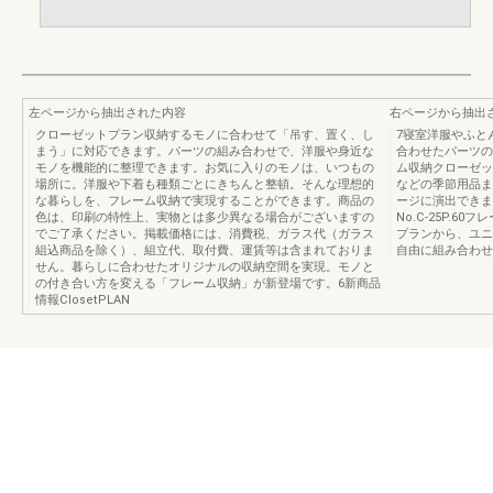
左ページから抽出された内容
右ページから抽出
クローゼットプラン収納するモノに合わせて「吊す、置く、し
7寝室洋服やふと
まう」に対応できます。パーツの組み合わせで、洋服や身近な
合わせたパーツの
モノを機能的に整理できます。お気に入りのモノは、いつもの
ム収納クローゼッ
場所に。洋服や下着も種類ごとにきちんと整頓。そんな理想的
などの季節用品ま
な暮らしを、フレーム収納で実現することができます。商品の
ージに演出できま
色は、印刷の特性上、実物とは多少異なる場合がございますの
No.C-25P.
でご了承ください。掲載価格には、消費税、ガラス代（ガラス
プランから、ユニ
組込商品を除く）、組立代、取付費、運賃等は含まれておりま
自由に組み合わせで
せん。暮らしに合わせたオリジナルの収納空間を実現。モノと
の付き合い方を変える「フレーム収納」が新登場です。6新商品
情報ClosetPLAN