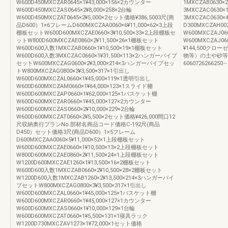
W600D450MXCZAR0645×1¥43,000×156×2カウンター
1MXCZAB0630×
W600D450MXCZAS0645×2¥8,000×258×2台輪
3MXCZAC0630×
W600D450MXCZAT0645×2¥5,000×2セット価格¥386,5003尺(商
3MXCZAC0630×
品D600）1×6フレームD600MXCZAA0060×6¥11,000×62×3上段
D300MXCZAH0
棚板セットW600D600MXCZAE0660×3¥10,500×33×2上段棚板セ
W600MXCZAJ0
ットW800D600MXCZAE0860×2¥11,500×26×1棚板セット
W600MXCZAJ0
W600D600入数1MXCZAB0660×1¥10,500×19×1棚板セット
¥144,500ク
W600D600入数3MXCZAC0660×1¥31,500×113×2ハンガーパイプ
物等）の土や砂等
セットW600MXCZAG0600×2¥3,000×214×3ハンガーパイプセッ
6060726266250∼
トW800MXCZAG0800×3¥3,500×317×1引出し
W600D600MXCZAL0660×1¥45,000×119×1透明引出し
W600D600MXCZAM0660×1¥64,000×123×1スライド棚
W600D600MXCZAP0660×1¥62,000×125×1バスケット棚
W600D600MXCZAR0660×1¥45,000×127×2カウンター
W600D600MXCZAS0660×2¥10,000×229×2台輪
W600D600MXCZAT0660×2¥5,500×2セット価格¥426,000間口12
尺収納奥行プランNo.部材名商品コード価格C-192尺(商品
D450）セット価格3尺(商品D600）1×5フレーム
D600MXCZAA0060×5¥11,000×52×1上段棚板セット
W600D600MXCZAE0660×1¥10,500×13×2上段棚板セット
W800D600MXCZAE0860×2¥11,500×24×1上段棚板セット
W1200D600MXCZAE1260×1¥13,500×16×2棚板セット
W600D600入数1MXCZAB0660×2¥10,500×28×2棚板セット
W1200D600入数1MXCZAB1260×2¥13,500×214×3ハンガーパイ
プセットW800MXCZAG0800×3¥3,500×317×1引出し
W600D600MXCZAL0660×1¥45,000×125×1バスケット棚
W600D600MXCZAR0660×1¥45,000×127×1カウンター
W600D600MXCZAS0660×1¥10,000×129×1台輪
W600D600MXCZAT0660×1¥5,500×131×1寝具ラック
W1200D730MXCZAV1273×1¥72,000×1セット価格