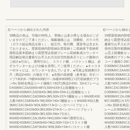
左ページから抽出された内容
右ページから抽出
58商品の色は、印刷の特性上、実物とは多少異なる場合がござ
59壁面収納内部
いますのでご了承ください。掲載価格には、消費税、ガラス代
納まり図壁埋込収
（ガラス組込商品を除く）、組立代、取付費、運賃等は含まれ
書索引お手入れ方
ておりません。壁面収納内部収納出窓収納ミニ収納床下収納有
長特注製作範囲納ま
償部品基本図納まり図壁埋込収納フレーム収納集成カウンター
ム②上段棚板セッ
用語解説発注書索引お手入れ方法住宅性能表示リビング建材の
収納奥行プランN
ご紹介●引出し、透明引出し、スライド棚、バスケット棚は、必
コード価格C-20C-
ずカウンターおよび台輪を併用してご使用ください。●キャスタ
D300MXCZAA00
ー付キャビは、カウンターを含んでいます。●写真は収納奥行3
D300MXCZAA00
尺（商品D600）の場合です。●衣類の収納量（参考値）吊すパ
W800D300MXCZ
イプ1本約8∼19着W600約11∼26着W800間口12尺収納奥行プラ
W800D300MXCZ
ンNo.部材名商品コード価格C-182尺(商品D450）32×6フレーム
入数1MXCZAB08
D450MXCZAA0045×6¥10,500×633×3上段棚板セット
3MXCZAC0830×
W600D450MXCZAE0645×3¥8,000×334×2上段棚板セット
D300MXCZAH0
W800D450MXCZAE0845×2¥9,500×237×1棚板セットW600D450
W800MXCZAJ0
入数1MXCZAB0645×1¥8,000×140×1棚板セットW600D450入数
¥57,000間口
3MXCZAC0645×1¥24,000×113×2ハンガーパイプセット
ンNo.部材名商品コー
W600MXCZAG0600×2¥3,000×214×3ハンガーパイプセット
レームD300MXCZA
W800MXCZAG0800×3¥3,500×346×1引出し
D300MXCZAA00
W600D450MXCZAL0645×1¥43,000×148×1透明引出し
W600D300MXCZ
W600D450MXCZAM0645×1¥62,000×152×1スライド棚
W600D300MXCZ
W600D450MXCZAP0645×1¥58,000×154×1バスケット棚
入数1MXCZAB06