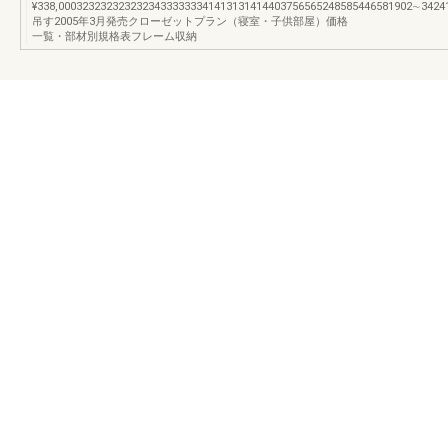
¥338,00032323232323234333333341413131414403756565248585446581902∼342
吊す2005年3月発売クローゼットプラン（寝室・子供部屋）価格
一覧・部材別規格表フレーム収納