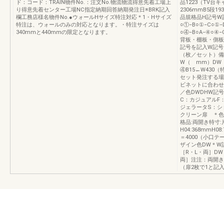
ド：コード：TRAIN物件No.：注文No.物流物流得意先着工場上
品1223（TV台
り得意先着センター工場NC指定納期回答納期発注日※BRK記入
2306mmB5段1
欄工務店様名物件No.●ウォールHサイズ特注対応＊1・Hサイズ
品規格品H記号W
特注は、ウォールのみの対応となります。・特注サイズは
○①−B○①−C○①
340mmと440mmの限定となります。
○④−B○A−④○
背板・棚板・側板
記号を記入W記号
（枚／セット）備
W（ mm）DW
④B15←W430
セット発注する場
ビネットに合わせ
／色DWDHW記
C：カジュアルF
ジェラータS：ショコラ
クリーン扉 ＊色
格品:両開き特寸:
H04:368mmH
＝4000（小口
ザイン色DW＊W
［R・L・両］D
両］注注：両開き
（扉2枚で1と記