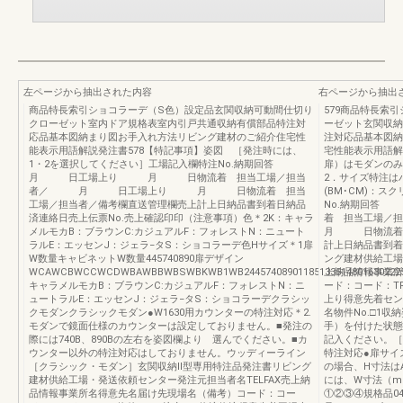
左ページから抽出された内容
右ページから抽出
商品特長索引ショコラーデ（S色）設定品玄関収納可動間仕切り
579商品特長索
クローゼット室内ドア規格表室内引戸共通収納有償部品特注対
ーゼット玄関収納
応品基本図納まり図お手入れ方法リビング建材のご紹介住宅性
注対応品基本図納
能表示用語解説発注書578【特記事項】姿図 ［発注時には、
宅性能表示用語解
1・2を選択してください］工場記入欄特注No.納期回答
扉）はモダンのみ
月 日工場上り 月 日物流着 担当工場／担当
2．サイズ特注は
者／ 月 日工場上り 月 日物流着 担当
(BM･CM)：ス
工場／担当者／備考欄直送管理欄売上計上日納品書到着日納品
No.納期回
済連絡日売上伝票No.売上確認印印（注意事項）色＊2K：キャラ
着 担当工
メルモカB：ブラウンC:カジュアルF：フォレストN：ニュート
月 日物流着 
ラルE：エッセンJ：ジェラ−タS：ショコラーデ色Hサイズ＊1扉
計上日納品書到着
W数量キャビネットW数量445740890扉デザイン
ング建材供給工場
WCAWCBWCCWCDWBAWBBWBSWBKWB1WB2445740890118513351480163022
上納品情報事業所
キャラメルモカB：ブラウンC:カジュアルF：フォレストN：ニ
ード：コード：TR
ュートラルE：エッセンJ：ジェラ−タS：ショコラーデクラシッ
上り得意先着セン
クモダンクラシックモダン●W1630用カウンターの特注対応＊2.
名物件No.□1
モダンで鏡面仕様のカウンターは設定しておりません。■発注の
手）を付けた状態
際には740B、890Bの左右を姿図欄より 選んでください。■カ
記入ください。［例
ウンター以外の特注対応はしておりません。ウッディーライン
特注対応●扉サイ
［クラシック・モダン］玄関収納Ⅱ型専用特注品発注書リビング
の場合、H寸法は
建材供給工場・発送依頼センター発注元担当者名TELFAX売上納
には、W寸法（m
品情報事業所名得意先名届け先現場名（備考）コード：コー
①②③④規格品04