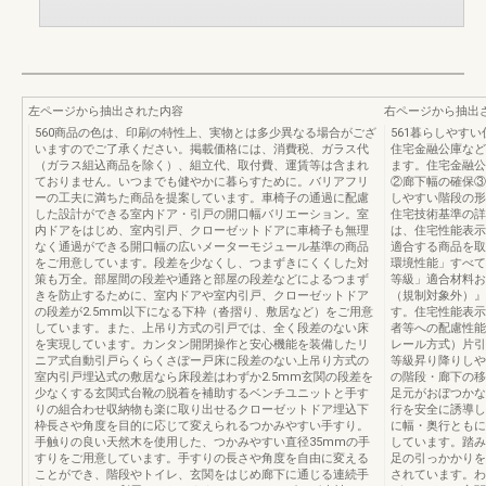
左ページから抽出された内容
右ページから抽出
560商品の色は、印刷の特性上、実物とは多少異なる場合がござ
561暮らしやす
いますのでご了承ください。掲載価格には、消費税、ガラス代
住宅金融公庫など
（ガラス組込商品を除く）、組立代、取付費、運賃等は含まれ
ます。住宅金融公
ておりません。いつまでも健やかに暮らすために。バリアフリ
②廊下幅の確保③
ーの工夫に満ちた商品を提案しています。車椅子の通過に配慮
しやすい階段の形
した設計ができる室内ドア・引戸の開口幅バリエーション。室
住宅技術基準の詳
内ドアをはじめ、室内引戸、クローゼットドアに車椅子も無理
は、住宅性能表示
なく通過ができる開口幅の広いメーターモジュール基準の商品
適合する商品を取
をご用意しています。段差を少なくし、つまずきにくくした対
環境性能」すべて
策も万全。部屋間の段差や通路と部屋の段差などによるつまず
等級」適合材料お
きを防止するために、室内ドアや室内引戸、クローゼットドア
（規制対象外）』
の段差が2.5mm以下になる下枠（沓摺り、敷居など）をご用意
す。住宅性能表示
しています。また、上吊り方式の引戸では、全く段差のない床
者等への配慮性能
を実現しています。カンタン開閉操作と安心機能を装備したリ
レール方式）片引戸
ニア式自動引戸らくらくさぽー戸床に段差のない上吊り方式の
等級昇り降りしや
室内引戸埋込式の敷居なら床段差はわずか2.5mm玄関の段差を
の階段・廊下の移
少なくする玄関式台靴の脱着を補助するベンチユニットと手す
足元がおぼつかな
りの組合わせ収納物も楽に取り出せるクローゼットドア埋込下
行を安全に誘導し
枠長さや角度を目的に応じて変えられるつかみやすい手すり。
に幅・奥行ともに
手触りの良い天然木を使用した、つかみやすい直径35mmの手
しています。踏み
すりをご用意しています。手すりの長さや角度を自由に変える
足の引っかかりを
ことができ、階段やトイレ、玄関をはじめ廊下に通じる連続手
されています。わ