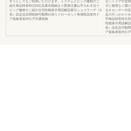
すりとしてもご利用いただけます。トステムリビング建材のご
ゼットドアや玄関
紹介商品特長特注対応品基本図納まり図発注書お手入れ方法リ
ずに無理なく開け
ビング建材のご紹介住宅性能表示用語解説索引ショコラーデ（S
るさセンサー付足
色）設定品玄関収納可動間仕切りクローゼット有償部品室内ド
足の引っかかりを
ア規格表室内引戸共通収納
手商品特長特注対
性能表示用語解説
色）設定品可動間
ア規格表室内引戸