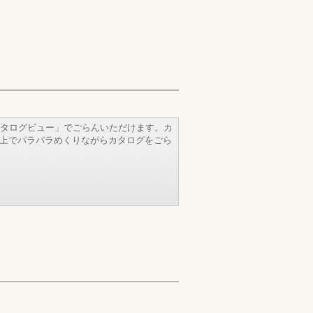
タログビュー」でごらんいただけます。カ
b上でパラパラめくりながらカタログをごら