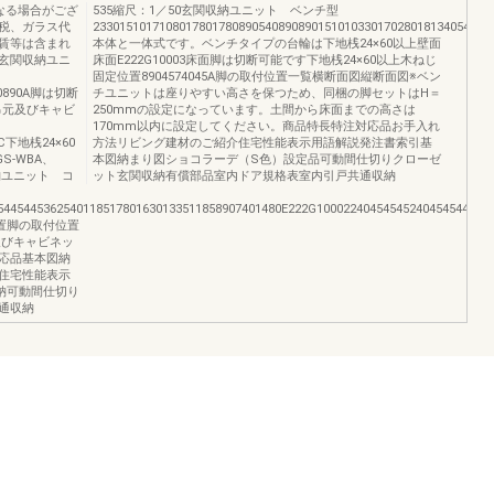
なる場合がござ
535縮尺：1／50玄関収納ユニット ベンチ型
税、ガラス代
233015101710801780178089054089089015101033017028018134054022
賃等は含まれ
本体と一体式です。ベンチタイプの台輪は下地桟24×60以上壁面
玄関収納ユニ
床面E222G10003床面脚は切断可能です下地桟24×60以上木ねじ
固定位置8904574045A脚の取付位置一覧横断面図縦断面図※ベン
0890890A脚は切断
チユニットは座りやすい高さを保つため、同梱の脚セットはH＝
吊元及びキャビ
250mmの設定になっています。土間から床面までの高さは
170mm以内に設定してください。商品特長特注対応品お手入れ
50C下地桟24×60
方法リビング建材のご紹介住宅性能表示用語解説発注書索引基
GS-WBA、
本図納まり図ショコラーデ（S色）設定品可動間仕切りクローゼ
収納ユニット コ
ット玄関収納有償部品室内ドア規格表室内引戸共通収納
5445445362540118517801630133511858907401480E222G10002240454545240454544545
位置脚の取付位置
及びキャビネッ
応品基本図納
住宅性能表示
納可動間仕切り
通収納