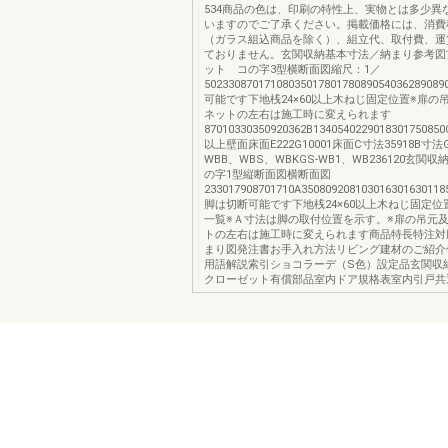
534商品の色は、印刷の特性上、実物とは多少異
いますのでご了承ください。掲載価格には、消費
（ガラス組込商品を除く）、組立代、取付費、運
ておりません。玄関収納基本寸法／納まり参考図
ット コの字3型横断面図縮尺：1／
5023308701710803501780178089054036289
可能です下地桟24×60以上木ねじ固定位置※扉の
ネットの左右は施工時に変えられます
87010330350920362B13405402290183017508
以上壁面床面E222G10001床面C寸法35918B寸法
WBB、WBS、WBKGS-WB1、WB236120玄関
の字1型縦断面図横断面図
233017908701710A350809208103016301630118
脚は切断可能です下地桟24×60以上木ねじ固定
一覧※Ａ寸法は脚の取付位置を示す。※扉の吊元
トの左右は施工時に変えられます商品特長特注対
まり図発注書お手入れ方法リビング建材のご紹介
用語解説索引ショコラーデ（S色）設定品玄関収
クローゼット有償部品室内ドア規格表室内引戸共