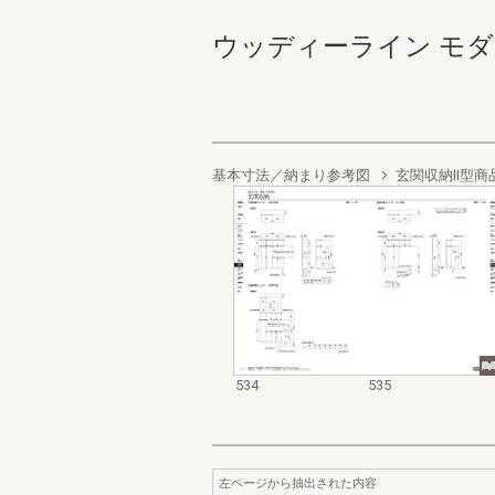
ウッディーライン モダン 受
基本寸法／納まり参考図
玄関収納II型
534
535
左ページから抽出された内容