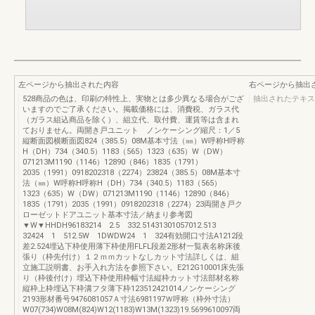
左ページから抽出された内容
右ページから抽出
528商品の色は、印刷の特性上、実物とは多少異なる場合がござ
抽出されたテキス
いますのでご了承ください。掲載価格には、消費税、ガラス代
（ガラス組込商品を除く）、組立代、取付費、運賃等は含まれ
ておりません。両開き戸ユニット ノンケーシング縮尺：1／5
縦断面図横断面図824（385.5）08M基本寸法（㎜）W呼称H呼称
H（DH）734（340.5）1183（565）1323（635）W（DW）
071213M1190（1146）12890（846）1835（1791）
2035（1991）0918202318（2274）23824（385.5）08M基本寸
法（㎜）W呼称H呼称H（DH）734（340.5）1183（565）
1323（635）W（DW）071213M1190（1146）12890（846）
1835（1791）2035（1991）0918202318（2274）23両開き戸ク
ローゼットドアユニット基本寸法／納まり参考図
▼W▼HHDH96183214 2.5 332.51431301057012.513
32424 1 512.5W 1DWDW24 1 324有効開口寸法A1212段
差2.524埋込下枠使用薄下枠使用FLFL段差2形材一覧表名称床後
張り（枠先付け）１２ｍｍカットなしカット寸法詳しくは、組
立施工説明書、お手入れ方法を参照下さい。E212G10001床先張
り（枠後付け）埋込下枠使用枠幅寸法縦枠カット寸法部材名称
縦枠上枠埋込下枠溝フタ薄下枠123512421014ノンケーシング
2193形材番号9476081057Ａ寸法6981197Ｗ呼称（枠外寸法）
W07(734)W08M(824)W12(1183)W13M(1323)19.5699610097両