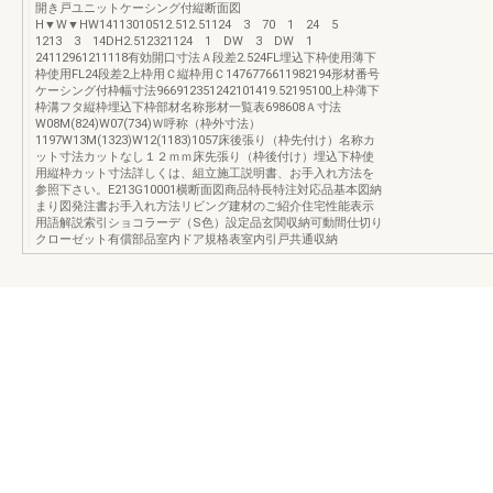
開き戸ユニットケーシング付縦断面図
H▼W▼HW14113010512.512.51124 3 70 1 24 5
1213 3 14DH2.512321124 1 DW 3 DW 1
24112961211118有効開口寸法Ａ段差2.524FL埋込下枠使用薄下
枠使用FL24段差2上枠用Ｃ縦枠用Ｃ1476776611982194形材番号
ケーシング付枠幅寸法966912351242101419.52195100上枠薄下
枠溝フタ縦枠埋込下枠部材名称形材一覧表698608Ａ寸法
W08M(824)W07(734)Ｗ呼称（枠外寸法）
1197W13M(1323)W12(1183)1057床後張り（枠先付け）名称カ
ット寸法カットなし１２ｍｍ床先張り（枠後付け）埋込下枠使
用縦枠カット寸法詳しくは、組立施工説明書、お手入れ方法を
参照下さい。E213G10001横断面図商品特長特注対応品基本図納
まり図発注書お手入れ方法リビング建材のご紹介住宅性能表示
用語解説索引ショコラーデ（S色）設定品玄関収納可動間仕切り
クローゼット有償部品室内ドア規格表室内引戸共通収納