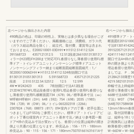
左ページから抽出された内容
右ページから抽出
490商品の色は、印刷の特性上、実物とは多少異なる場合がござ
491標準ドア・
いますのでご了承ください。掲載価格には、消費税、ガラス代
断面図E201G100
（ガラス組込商品を除く）、組立代、取付費、運賃等は含まれ
寸法B1301414
ておりません。E200G10001-03DHH▼H1512.514112.524
391523571213
391568723 4357121312.5 12.512段差2661051313013フ
424111146112
ィラー(H23用)FH200まで対応可FL沓摺りなし薄沓摺り使用FL標
開口寸法A※枠の
準ドア・トイレドアユニットノンケーシング標準ドアユニット
枠の開き側より共
ノンケーシングフィラー納まり縦断面図縦断面図縮尺：1／
埋込沓摺り使用F
5E200G10006DHH▼H1512.514112.524有効開口寸法
ましては、Ｐ．36
B13013131051301313 5.591568723 43571213121225
2128A2133薄壁1
段差 2.510.5122.54.52512 12.5 12.599
4219.582101310
4W▼W242423 435 7有効開口寸法A12段差
枠幅寸法上枠縦枠
212DW27874FL埋込段沓摺り使用FL埋込沓摺り使用FL沓摺りな
沓摺り薄沓摺り形材番号
し薄沓摺り使用FL横断面図734（678）06／標準基本寸法（㎜）
668B寸法688718
W呼称H呼称H（DH）648（592）754（698）2035（1983）
寸法）W07 (784)
784（728）W（DW）06／トイレ065202318（2266）
(648)701758W
2307824（768）08873（817）09※室内ドアの丁番・把手位置に
12mm18mm
つきましてはP.553をご参照ください。標準ドア・トイレドアピ
は、取付説明書を
ボット丁番仕様室内ドアユニット基本寸法／納まり参考図一般
は、縦枠を18ミ
ドア※枠の見込み寸法が変わっても、沓摺りの位置は縦枠の開き
計画換気には
側より共通の位置となります。枠見込み：156・171・180mm
称薄沓摺り標準ド
枠見込み：90・115・156・171・180mm750701661631611A寸
W−66DW＝W−