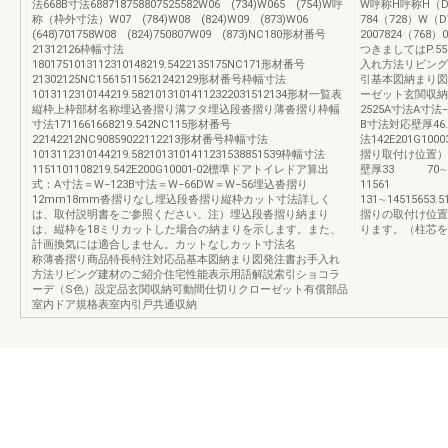
法668B寸法688718758807525582W06 (734)W065 (754)W呼
W呼称H呼称H（DH）
称（枠外寸法）W07 (784)W08 (824)W09 (873)W06
784（728）W（D
(648)701758W08 (824)750807W09 (873)NC180形材番号
2007824（76
21312126枠幅寸法
つきましてはP.
1801751013112310148219.5422135175NC171形材番号
入れ方法リビング
21302125NC15615115621242129形材番号枠幅寸法
引基本図納まり図
1013112310144219.58210131014112322031512134形材一覧表
ーゼット玄関収納
縦枠上枠部材名称埋込沓摺り溝フタ埋込段沓摺り薄沓摺り枠幅
2525A寸法A寸
寸法1711661668219.542NC115形材番号
B寸法対応壁厚46.
22142212NC90859022112213形材番号枠幅寸法
法142E201G10
1013112310144219.5821013101411231538851539枠幅寸法
摺り取付け位置）柱
1151101108219.542E200G10001-02標準ドアトイレドア算出
壁厚33 70∼100
式：A寸法＝W−123B寸法＝W−66DW＝W−56埋込沓摺り
11561
12mm18mm沓摺りなし埋込段沓摺り縦枠カット寸法詳しく
131∼14515653.
は、取付説明書をご参照ください。注）埋込段沓摺り納まり
摺りの取付け位置
は、縦枠を18ミリカットした場合の納まりを示します。また、
ります。（柱芯を
計画換気には適合しません。カットなしカット寸法名
称薄沓摺り商品特長特注対応品基本図納まり図発注書お手入れ
方法リビング建材のご紹介住宅性能表示用語解説索引ショコラ
ーデ（S色）設定品玄関収納可動間仕切りクローゼット有償部品
室内ドア規格表室内引戸共通収納