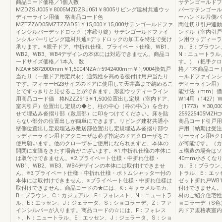
商品コード価格／1個入数
サテンゴールドフ
MZDZSJ005￥8005MZDZSJ051￥8005リビング建材共通ウッ
バーサテンゴール
ディーライン用価 格商品コード色
ーハンドル片側バ
MZTZZAD05MZTZZAD51￥15,000￥15,000サテンゴールドファ
間仕切り引戸連動
インシルバーデッドロック（本締り錠）サテンゴールドファイ
ンドル（室内引戸
ンシルバーリビング建材共通※デッドロックの加工を特注で受け
ン用ウッディーラ
承ります。※親子ドア、中折れ仕様、プライベート仕様、WB1、
カ、B：ブラウン
WB2、WB3、WB4デザインの本体には対応できません。商品コ
N：ニュートラル
ードサイズ価格／1本入 数
す。）（把手クロ
NZA★5872000mm￥1,5004NZA☆5942400mm￥1,9004換気戸
格／1本商品コード色
当たり（一般ドア用定尺材）通気性を高める後付け用戸当たり
ールドファインシ
です。フィラーH23サイズのドアに使用して天井高まで納めるこ
ディーライン用）
とですっきりと見せることができます。形図ウッディーライン
能寸法（mm）価
用商品コード価 格NZZZ913￥1,500位置出し定規（室内ドア、
W14用（1427）W
室内引戸）位置出し定規の◆と、柱の中心（枠の中心）を合わ
（1773）￥30,00
せて埋込み沓摺り部（敷居部）に印をつけてください。床を貼
259225405MZH
らない部分の位置出しが簡単にできます。リビング建材共通小
商品コード引戸用
壁側位置出し定規埋込み敷居部位置出し定規埋込み沓摺り部ウ
戸用［納期は受注
ッディーライン用ドアクローザは必ず指定のドアクローザをご
リーライン用※ク
使用願います。他のクローザをご使用になられますと、本体の
が可能です。（カ
開閉に支障をきたす場合がございます。※1.中折れ仕様の本体に
ュ構造の場合はソ
は取付けできません。※2.プライベート仕様・中折れ仕様・
40mm小さくな
WB1、WB2、WB3、WB4デザインの本体には取付けできませ
カ、B：ブラウン
ん。※3.プライベート仕様・中折れ仕様・ボトムシャッター付の
トラル、E：エッ
本体には取付けできません。※プライベート仕様・中折れ仕様は
ゼット折れ戸WB1
取付けできません。商品コードの★には、K：キャラメルモカ、
付けできません。
B：ブラウン、C：カジュアル、F：フォレスト、N：ニュートラ
材のご紹介住宅性
ル、E：エッセン、J：ジェラータ、S：ショコラーデ、Z：ファ
ョコラーデ（S色
インシルバーが入ります。商品コードの☆には、F：フォレス
内ドア規格表室内
ト、N：ニュートラル、E：エッセン、J：ジェラータ、S：ショ