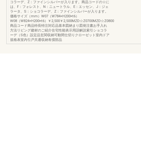
コラーデ、Z：ファインシルバーが入ります。商品コードの☆に
は、F：フォレスト、N：ニュートラル、E：エッセン、J：ジェ
ラータ、S：ショコラーデ、Z：ファインシルバーが入ります。
価格サイズ（mm）W07（W784×H200×t6）
W08（W824×H200×t6）￥2,500￥2,500MZD☆Z0700MZD☆Z0800
商品コード商品特長特注対応品基本図納まり図発注書お手入れ
方法リビング建材のご紹介住宅性能表示用語解説索引ショコラ
ーデ（S色）設定品玄関収納可動間仕切りクローゼット室内ドア
規格表室内引戸共通収納有償部品