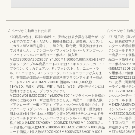
左ページから抽出された内容
右ページから抽出
470商品の色は、印刷の特性上、実物とは多少異なる場合がござ
471引戸錠（室
いますのでご了承ください。掲載価格には、消費税、ガラス代
ん。簡易錠標準タ
（ガラス組込商品を除く）、組立代、取付費、運賃等は含まれ
ムターン表示錠標
ておりません。サテンゴールドファインシルバーサテンゴール
テンゴールドサテ
ドファインシルバー商品コード価格／1個入数
ー商品コード価格MZH
MZDZSB005MZDZSB051￥1,500￥1,50055色機能床取付け用マ
品コード価格MZHZH
グネットタイプ※3●商品コードの□にはK：キャラメルモカ、B：
ード価格MZHZHAC
ブラウン、C：カジュアル、F：フォレスト、N：ニュートラ
価格MZTZBDH05
ル、E：エッセン、J：ジェラータ、S：ショコラーデが入りま
ン用価格／2個価
す。有償部品③部品一覧部材別規格表ブラウンアイボリー商品
NZZZ903NZZ
コードMZDZCW001MZDZCB001価格¥6,500¥6,500入数
バー把手（可動間
11※WBD、WBK、WBL、WB1、WB2、WB3、WB4デザインには
ーライン用サテン
取付けできません。ブラウンアイボリー
MXEZZZ013MX
MZDZCW011MZDZCB011¥6,500¥6,50011※プライベート仕様の
ンシルバー把手（
本体には他のクローザは使用できません。商品コード価格入数
テンゴールド価 
ドアクローザ（一般ドア用）ドアストッパー※入数発注です。ド
MZHZHAS05MZ
アクローザ（プライベート仕様専用）床取付け用床・壁取付け
インシルバーファ
用本体取付け用※1本体上部取付け用※2色機能サテンゴールドサ
MXEZZZ009MX
テンゴールドファインシルバーファインシルバー商品コード価
ンシルバー引手（
格／1個入数MZDZSY005￥1,2005MZDZSY051￥1,2005商品コ
引手室内引戸、可
ード価格／1個入数MZDZSK005￥8005MZDZSK051￥8005商品
戸連動タイプ、押
コード価格／1個入数MZDZSH005￥8005MZDZSH051￥8005
MZT☆BDS05MZT